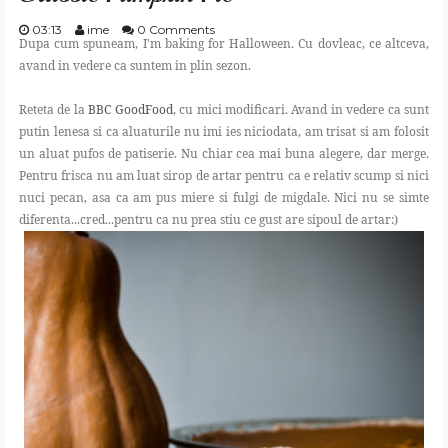
03:13
ime
0 Comments
Dupa cum spuneam, I'm baking for Halloween. Cu dovleac, ce altceva,
avand in vedere ca suntem in plin sezon.
Reteta de la
BBC GoodFood
, cu mici modificari. Avand in vedere ca sunt
putin lenesa si ca aluaturile nu imi ies niciodata, am trisat si am folosit
un aluat pufos de patiserie. Nu chiar cea mai buna alegere, dar merge.
Pentru frisca nu am luat sirop de artar pentru ca e relativ scump si nici
nuci pecan, asa ca am pus miere si fulgi de migdale. Nici nu se simte
diferenta...cred...pentru ca nu prea stiu ce gust are sipoul de artar:)