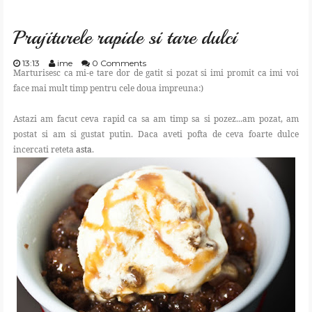
GATESTE
Prajiturele rapide si tare dulci
TRAIESTE
13:13
ime
0 Comments
Marturisesc ca mi-e tare dor de gatit si pozat si imi promit ca imi voi
face mai mult timp pentru cele doua impreuna:)
CREEAZA
Astazi am facut ceva rapid ca sa am timp sa si pozez...am pozat, am
postat si am si gustat putin. Daca aveti pofta de ceva foarte dulce
APRECIAZA
incercati reteta
asta
.
SHOP
CONTACT