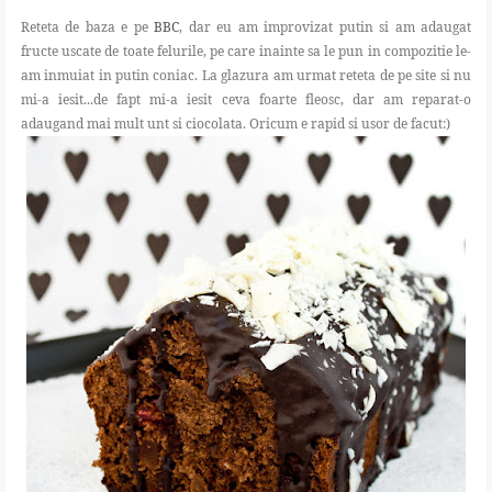
Reteta de baza e pe
BBC
, dar eu am improvizat putin si am adaugat
fructe uscate de toate felurile, pe care inainte sa le pun in compozitie le-
am inmuiat in putin coniac. La glazura am urmat reteta de pe site si nu
mi-a iesit...de fapt mi-a iesit ceva foarte fleosc, dar am reparat-o
adaugand mai mult unt si ciocolata. Oricum e rapid si usor de facut:)