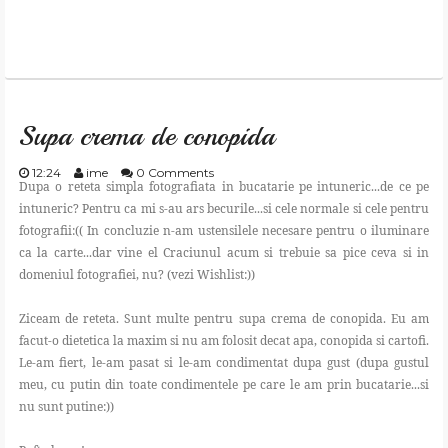
Supa crema de conopida
12:24
ime
0 Comments
Dupa o reteta simpla fotografiata in bucatarie pe intuneric...de ce pe
intuneric? Pentru ca mi s-au ars becurile...si cele normale si cele pentru
fotografii:(( In concluzie n-am ustensilele necesare pentru o iluminare
ca la carte...dar vine el Craciunul acum si trebuie sa pice ceva si in
domeniul fotografiei, nu? (vezi Wishlist:))
Ziceam de reteta. Sunt multe pentru supa crema de conopida. Eu am
facut-o dietetica la maxim si nu am folosit decat apa, conopida si cartofi.
Le-am fiert, le-am pasat si le-am condimentat dupa gust (dupa gustul
meu, cu putin din toate condimentele pe care le am prin bucatarie...si
nu sunt putine:))