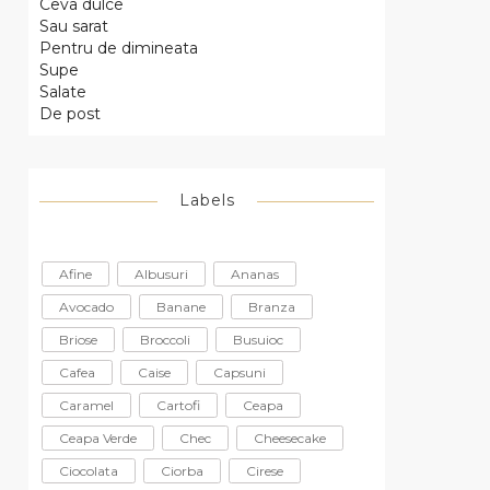
Ceva dulce
Sau sarat
Pentru de dimineata
Supe
Salate
De post
Labels
Afine
Albusuri
Ananas
Avocado
Banane
Branza
Briose
Broccoli
Busuioc
Cafea
Caise
Capsuni
Caramel
Cartofi
Ceapa
Ceapa Verde
Chec
Cheesecake
Ciocolata
Ciorba
Cirese