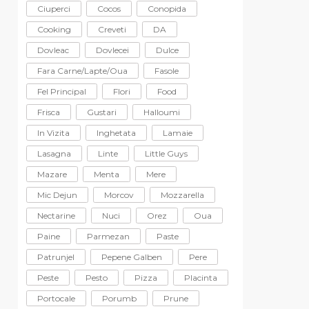
Ciuperci
Cocos
Conopida
Cooking
Creveti
DA
Dovleac
Dovlecei
Dulce
Fara Carne/lapte/oua
Fasole
Fel Principal
Flori
Food
Frisca
Gustari
Halloumi
In Vizita
Inghetata
Lamaie
Lasagna
Linte
Little Guys
Mazare
Menta
Mere
Mic Dejun
Morcov
Mozzarella
Nectarine
Nuci
Orez
Oua
Paine
Parmezan
Paste
Patrunjel
Pepene Galben
Pere
Peste
Pesto
Pizza
Placinta
Portocale
Porumb
Prune