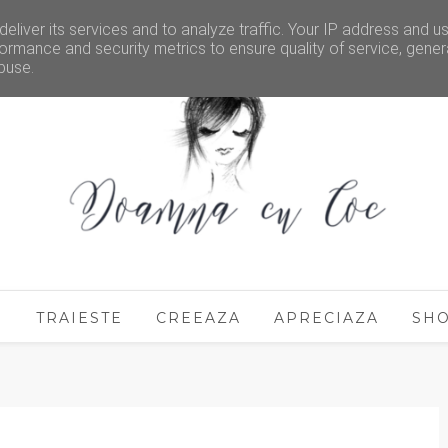
eliver its services and to analyze traffic. Your IP address and u
ormance and security metrics to ensure quality of service, gene
buse.
E
TRAIESTE
CREEAZA
APRECIAZA
SH