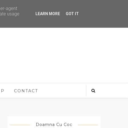
ser-agent
rate usage
LEARN MORE
GOT IT
OP
CONTACT
Doamna Cu Coc