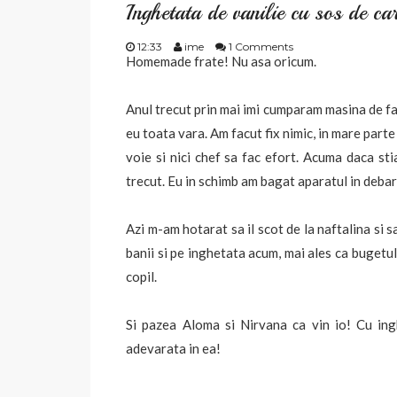
Inghetata de vanilie cu sos de c
12:33
ime
1 Comments
Homemade frate! Nu asa oricum.
Anul trecut prin mai imi cumparam masina de fa
eu toata vara. Am facut fix nimic, in mare part
voie si nici chef sa fac efort. Acuma daca st
trecut. Eu in schimb am bagat aparatul in debara
Azi m-am hotarat sa il scot de la naftalina si s
banii si pe inghetata acum, mai ales ca bugetu
copil.
Si pazea Aloma si Nirvana ca vin io! Cu ingh
adevarata in ea!