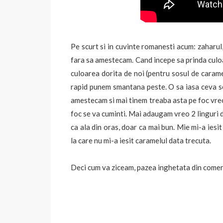
Pe scurt si in cuvinte romanesti acum: zaharul,
fara sa amestecam. Cand incepe sa prinda culoa
culoarea dorita de noi (pentru sosul de carame
rapid punem smantana peste. O sa iasa ceva sca
amestecam si mai tinem treaba asta pe foc vreo
foc se va cuminti. Mai adaugam vreo 2 linguri d
ca ala din oras, doar ca mai bun. Mie mi-a iesit
la care nu mi-a iesit caramelul data trecuta.
Deci cum va ziceam, pazea inghetata din comer