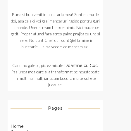
Buna si bun venit in bucataria mea! Sunt mama de
doi, asa ca aici vei gasi mancaruri rapide pentru guri
flamande. Uneori n-am timp de nimic. Nici macar de
gatit. Prepar atunci fara stres paine prajita cu unt si
miere. Nu sunt Chef, dar sunt Șef la mine in
bucatarie. Hai sa vedem ce mancam azi.
Cand nu gatesc, pictez micute
Doamne cu Coc
.
Pasiunea mea care s-a transformat pe neasteptate
in mult mai mult, iar acum bucura multe suflete
jucause.
Pages
Home