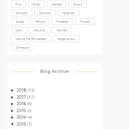
Pui
Rosii
Salate
Scoici
Simplu
Somon
Spanac
Supe
Telina
Traieste
Travel
Unt
Usturoi
Vanilie
Varza De Bruxelles
Vegetarian
Zmeura
Blog Archive
2018
(11)
►
2017
(17)
►
2016
(8)
►
2015
(2)
►
2014
(4)
►
2013
(7)
▼