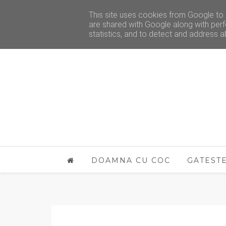
This site uses cookies from Google to d
are shared with Google along with perf
statistics, and to detect and address a
DOAMNA CU COC
GATEST