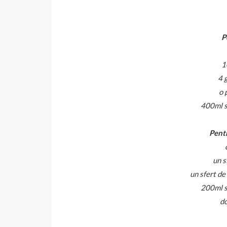
P
1
4 
o 
400ml s
Pent
un s
un sfert de
200ml s
do