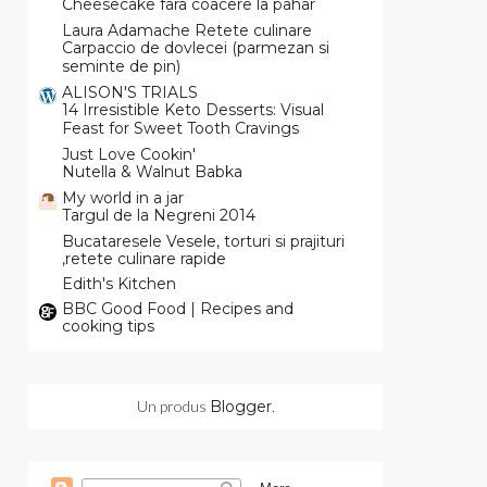
Cheesecake fara coacere la pahar
Laura Adamache Retete culinare
Carpaccio de dovlecei (parmezan si
seminte de pin)
ALISON'S TRIALS
14 Irresistible Keto Desserts: Visual
Feast for Sweet Tooth Cravings
Just Love Cookin'
Nutella & Walnut Babka
My world in a jar
Targul de la Negreni 2014
Bucataresele Vesele, torturi si prajituri
,retete culinare rapide
Edith's Kitchen
BBC Good Food | Recipes and
cooking tips
Un produs
Blogger
.