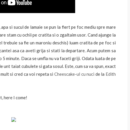
 apa si sucul de lamaie se pun la fiert pe foc mediu spre mare
re stam cu ochii pe cratita si o zgaltaim usor. Cand ajunge la
l trebuie sa fie un maroniu deschis) luam cratita de pe foc si
ntei asa ca aveti grija si stati la departare. Acum putem sa
 5 minute. Daca se umfla nu va faceti griji. Odata luata de pe
e unt taiat cubulete si gata sosul. Este, cum sa va spun, exact
 mult si cred ca voi repeta si
Cheescake-ul cu nuci
de la
Edith
t, here I come!