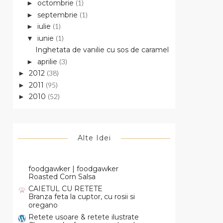
octombrie
(1)
►
septembrie
(1)
►
iulie
(1)
►
iunie
(1)
▼
Inghetata de vanilie cu sos de caramel
aprilie
(3)
►
2012
(38)
►
2011
(95)
►
2010
(52)
►
Alte Idei
foodgawker | foodgawker
Roasted Corn Salsa
CAIETUL CU RETETE
Branza feta la cuptor, cu rosii si
oregano
Retete usoare & retete ilustrate