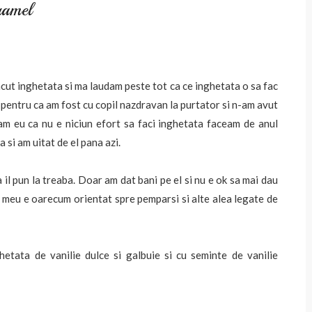
aramel
cut inghetata si ma laudam peste tot ca ce inghetata o sa fac
e pentru ca am fost cu copil nazdravan la purtator si n-am avut
iam eu ca nu e niciun efort sa faci inghetata faceam de anul
 si am uitat de el pana azi.
a il pun la treaba. Doar am dat bani pe el si nu e ok sa mai dau
l meu e oarecum orientat spre pemparsi si alte alea legate de
etata de vanilie dulce si galbuie si cu seminte de vanilie