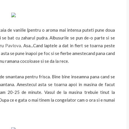
taia de vanilie (pentru o aroma mai intensa puteti pune doua
i se bat cu zaharul pudra. Albusurile se pun de-o parte si se
tru
Pavlova
. Asa...Cand laptele a dat in fiert se toarna peste
asta se pune inapoi pe foc si se fierbe amestecand pana cand
 nu ramana cocoloase si se da la rece.
 de smantana pentru frisca. Bine bine inseamna pana cand se
smantana. Amestecul asta se toarna apoi in masina de facut
cam 20-25 de minute. Vasul de la masina trebuie tinut la
 Dupa ce e gata o mai tinem la congelator cam o ora si e numai