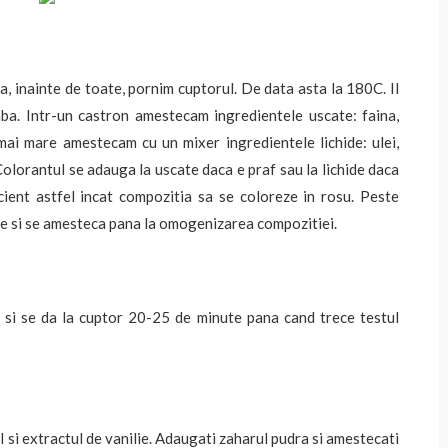
, inainte de toate, pornim cuptorul. De data asta la 180C. Il
ba. Intr-un castron amestecam ingredientele uscate: faina,
 mai mare amestecam cu un mixer ingredientele lichide: ulei,
 Colorantul se adauga la uscate daca e praf sau la lichide daca
icient astfel incat compozitia sa se coloreze in rosu. Peste
te si se amesteca pana la omogenizarea compozitiei.
 si se da la cuptor 20-25 de minute pana cand trece testul
 si extractul de vanilie. Adaugati zaharul pudra si amestecati