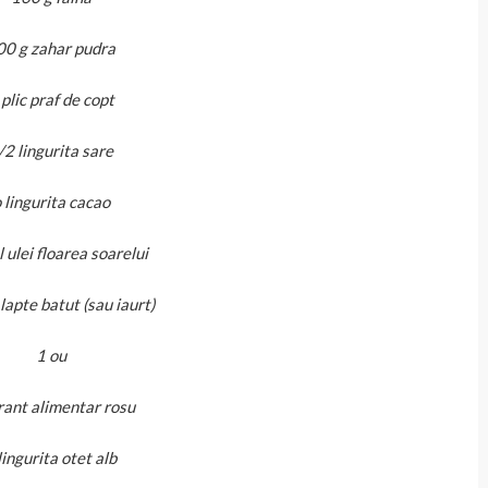
00 g zahar pudra
 plic praf de copt
/2 lingurita sare
 lingurita cacao
 ulei floarea soarelui
lapte batut (sau iaurt)
1 ou
rant alimentar rosu
lingurita otet alb