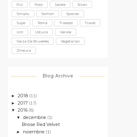
Pui
Rosii
Salate
Scoici
Simplu
Somon
Spanac
Supe
Telina
Traieste
Travel
Unt
Usturoi
Vanilie
Varza De Bruxelles
Vegetarian
Zmeura
Blog Archive
2018
(11)
►
2017
(17)
►
2016
(8)
▼
decembrie
(1)
▼
Briose Red Velvet
noiembrie
(1)
►