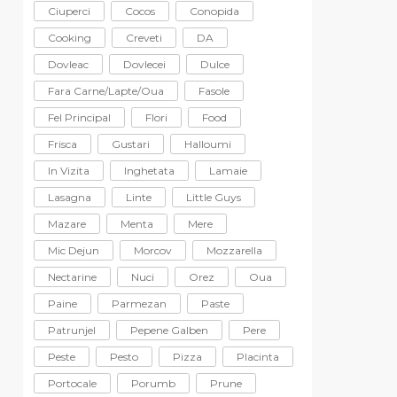
Ciuperci
Cocos
Conopida
Cooking
Creveti
DA
Dovleac
Dovlecei
Dulce
Fara Carne/lapte/oua
Fasole
Fel Principal
Flori
Food
Frisca
Gustari
Halloumi
In Vizita
Inghetata
Lamaie
Lasagna
Linte
Little Guys
Mazare
Menta
Mere
Mic Dejun
Morcov
Mozzarella
Nectarine
Nuci
Orez
Oua
Paine
Parmezan
Paste
Patrunjel
Pepene Galben
Pere
Peste
Pesto
Pizza
Placinta
Portocale
Porumb
Prune