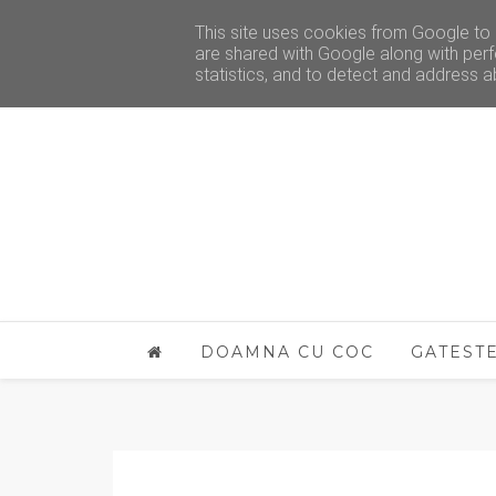
This site uses cookies from Google to d
are shared with Google along with perf
statistics, and to detect and address a
DOAMNA CU COC
GATEST