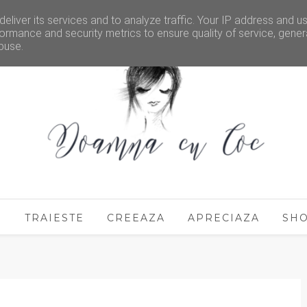
eliver its services and to analyze traffic. Your IP address and u
ormance and security metrics to ensure quality of service, gene
buse.
E
TRAIESTE
CREEAZA
APRECIAZA
SH