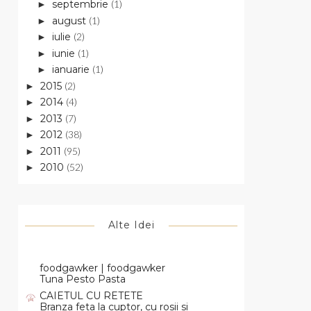
septembrie
(1)
►
august
(1)
►
iulie
(2)
►
iunie
(1)
►
ianuarie
(1)
►
2015
(2)
►
2014
(4)
►
2013
(7)
►
2012
(38)
►
2011
(95)
►
2010
(52)
►
Alte Idei
foodgawker | foodgawker
Tuna Pesto Pasta
CAIETUL CU RETETE
Branza feta la cuptor, cu rosii si