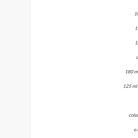
1
1
1
o
180 ml
125 ml 
colo
o 