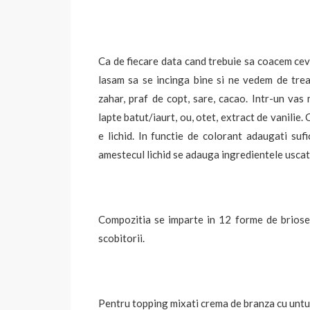
Ca de fiecare data cand trebuie sa coacem ceva
lasam sa se incinga bine si ne vedem de trea
zahar, praf de copt, sare, cacao. Intr-un vas
lapte batut/iaurt, ou, otet, extract de vanilie.
e lichid. In functie de colorant adaugati suf
amestecul lichid se adauga ingredientele usca
Compozitia se imparte in 12 forme de briose
scobitorii.
Pentru topping mixati crema de branza cu untul