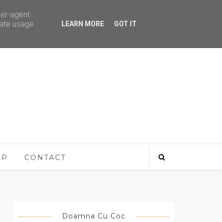
ser-agent
rate usage
LEARN MORE
GOT IT
OP
CONTACT
Doamna Cu Coc