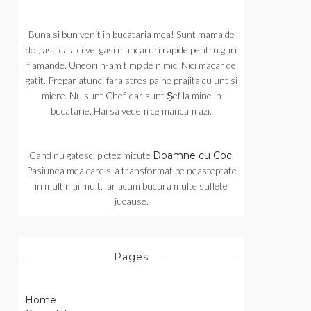
Buna si bun venit in bucataria mea! Sunt mama de
doi, asa ca aici vei gasi mancaruri rapide pentru guri
flamande. Uneori n-am timp de nimic. Nici macar de
gatit. Prepar atunci fara stres paine prajita cu unt si
miere. Nu sunt Chef, dar sunt Șef la mine in
bucatarie. Hai sa vedem ce mancam azi.
Cand nu gatesc, pictez micute
Doamne cu Coc
.
Pasiunea mea care s-a transformat pe neasteptate
in mult mai mult, iar acum bucura multe suflete
jucause.
Pages
Home