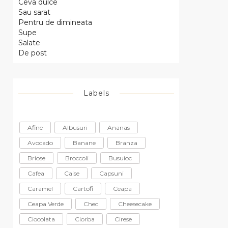
Ceva dulce
Sau sarat
Pentru de dimineata
Supe
Salate
De post
Labels
Afine
Albusuri
Ananas
Avocado
Banane
Branza
Briose
Broccoli
Busuioc
Cafea
Caise
Capsuni
Caramel
Cartofi
Ceapa
Ceapa Verde
Chec
Cheesecake
Ciocolata
Ciorba
Cirese