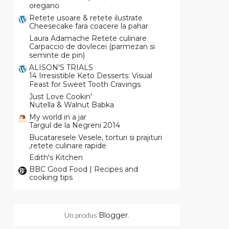
oregano
Retete usoare & retete ilustrate
Cheesecake fara coacere la pahar
Laura Adamache Retete culinare
Carpaccio de dovlecei (parmezan si
seminte de pin)
ALISON'S TRIALS
14 Irresistible Keto Desserts: Visual
Feast for Sweet Tooth Cravings
Just Love Cookin'
Nutella & Walnut Babka
My world in a jar
Targul de la Negreni 2014
Bucataresele Vesele, torturi si prajituri
,retete culinare rapide
Edith's Kitchen
BBC Good Food | Recipes and
cooking tips
Un produs
Blogger
.