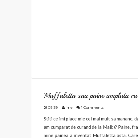
Muffaletta sau paine umpluta cu 
09:39
ime
1 Comments
Stiti ce imi place mie cel mai mult sa mananc, da
am cumparat de curand de la Mall:)? Paine, frat
mine painea a inventat Muffaletta asta. Care