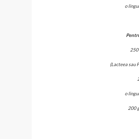
o lingu
Pentr
250 
(Lacteea sau 
o lingu
200 g