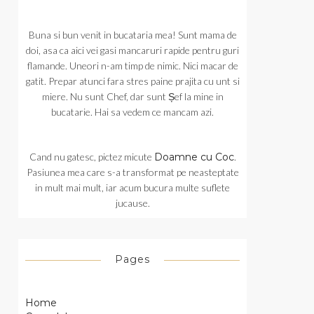
Buna si bun venit in bucataria mea! Sunt mama de
doi, asa ca aici vei gasi mancaruri rapide pentru guri
flamande. Uneori n-am timp de nimic. Nici macar de
gatit. Prepar atunci fara stres paine prajita cu unt si
miere. Nu sunt Chef, dar sunt Șef la mine in
bucatarie. Hai sa vedem ce mancam azi.
Cand nu gatesc, pictez micute
Doamne cu Coc
.
Pasiunea mea care s-a transformat pe neasteptate
in mult mai mult, iar acum bucura multe suflete
jucause.
Pages
Home