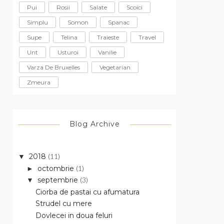
Pui
Rosii
Salate
Scoici
Simplu
Somon
Spanac
Supe
Telina
Traieste
Travel
Unt
Usturoi
Vanilie
Varza De Bruxelles
Vegetarian
Zmeura
Blog Archive
2018
(11)
▼
octombrie
(1)
►
septembrie
(3)
▼
Ciorba de pastai cu afumatura
Strudel cu mere
Dovlecei in doua feluri