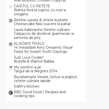
Mall Bourbon Chicken Copycat
CAIETUL CU RETETE
Branza feta la cuptor, cu rosii si
oregano
Retete usoare & retete ilustrate
Cheesecake fara coacere la pahar
Laura Adamache Retete culinare
Carpaccio de dovlecei (parmezan si
seminte de pin)
ALISON'S TRIALS
14 Irresistible Keto Desserts: Visual
Feast for Sweet Tooth Cravings
Just Love Cookin'
Nutella & Walnut Babka
My world in a jar
Targul de la Negreni 2014
Bucataresele Vesele, torturi si prajituri
,retete culinare rapide
Edith's Kitchen
BBC Good Food | Recipes and
cooking tips