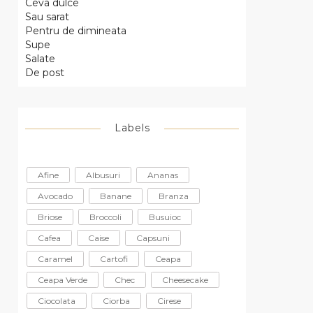
Ceva dulce
Sau sarat
Pentru de dimineata
Supe
Salate
De post
Labels
Afine
Albusuri
Ananas
Avocado
Banane
Branza
Briose
Broccoli
Busuioc
Cafea
Caise
Capsuni
Caramel
Cartofi
Ceapa
Ceapa Verde
Chec
Cheesecake
Ciocolata
Ciorba
Cirese