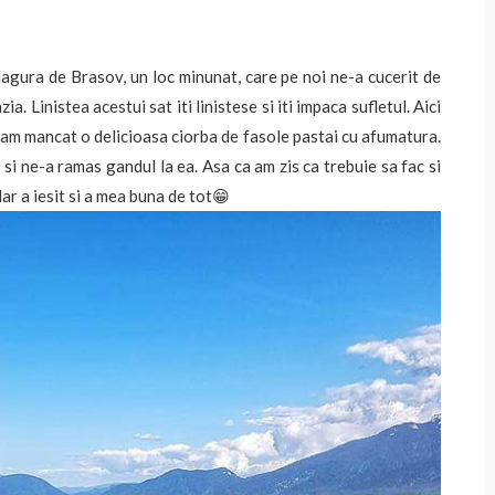
gura de Brasov, un loc minunat, care pe noi ne-a cucerit de
. Linistea acestui sat iti linistese si iti impaca sufletul. Aici
i am mancat o delicioasa ciorba de fasole pastai cu afumatura.
si ne-a ramas gandul la ea. Asa ca am zis ca trebuie sa fac si
dar a iesit si a mea buna de tot😁