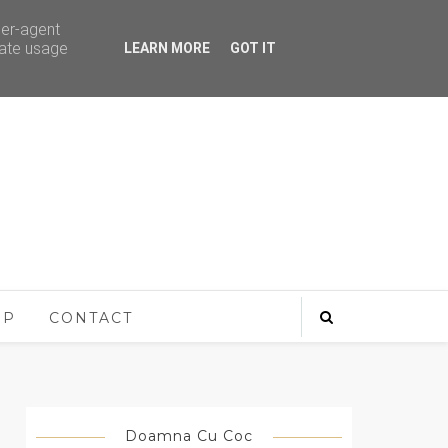
ser-agent
rate usage
LEARN MORE
GOT IT
OP
CONTACT
Doamna Cu Coc