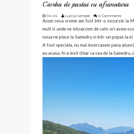
Ciorba de pastai cu afumatura
04:04
Lucruri simple
0 Comments
Acum ceva vreme am fost intr-o excursie la Ma
mult si unde ne intoarcem de cate ori avem ocazia
noua ne place la Samedru si intr-un popas la e
A fost speciala, nu mai incercasem pana atunci 
eu acasa. N-a iesit chiar ca cea de la Samedru, 