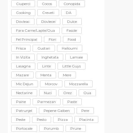
Ciuperci
Cocos
Conopida
Cooking
Creveti
DA
Dovleac
Dovlecei
Dulce
Fara Carne/lapte/oua
Fasole
Fel Principal
Flori
Food
Frisca
Gustari
Halloumi
In Vizita
Inghetata
Lamaie
Lasagna
Linte
Little Guys
Mazare
Menta
Mere
Mic Dejun
Morcov
Mozzarella
Nectarine
Nuci
Orez
Oua
Paine
Parmezan
Paste
Patrunjel
Pepene Galben
Pere
Peste
Pesto
Pizza
Placinta
Portocale
Porumb
Prune