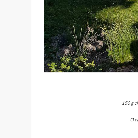
150 g ci
O c