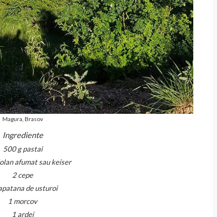
Magura, Brasov
Ingrediente
500 g pastai
olan afumat sau keiser
2 cepe
apatana de usturoi
1 morcov
1 ardei