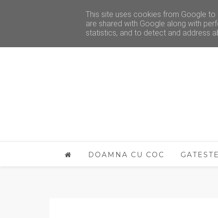
This site uses cookies from Google to d
are shared with Google along with perf
statistics, and to detect and address a
DOAMNA CU COC
GATEST