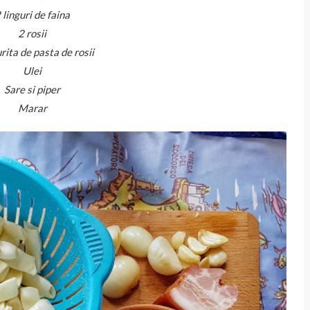
 linguri de faina
2 rosii
urita de pasta de rosii
Ulei
Sare si piper
Marar