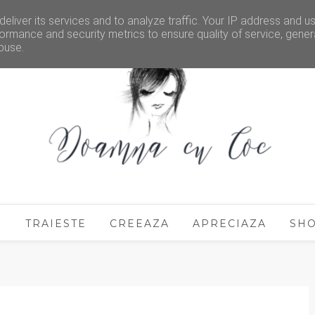
eliver its services and to analyze traffic. Your IP address and u
ormance and security metrics to ensure quality of service, gene
buse.
E
TRAIESTE
CREEAZA
APRECIAZA
SH