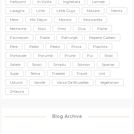
Halloumi
In Vizita
Inghetata
Lamaie
Lasagna
Linte
Little Guys
Mazare
Menta
Mere
Mic Dejun
Morcov
Mozzarella
Nectarine
Nuci
Orez
Oua
Paine
Parmezan
Paste
Patrunjel
Pepene Galben
Pere
Peste
Pesto
Pizza
Placinta
Portocale
Porumb
Prune
Pui
Rosii
Salate
Scoici
Simplu
Somon
Spanac
Supe
Telina
Traieste
Travel
Unt
Usturoi
Vanilie
Varza De Bruxelles
Vegetarian
Zmeura
Blog Archive