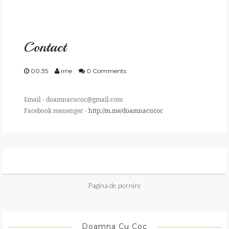
GATESTE
Contact
TRAIESTE
00:35
ime
0 Comments
CREEAZA
Email - doamnacucoc@gmail.com
APRECIAZA
Facebook messenger -
http://m.me/doamnacucoc
SHOP
CONTACT
Pagina de pornire
Doamna Cu Coc