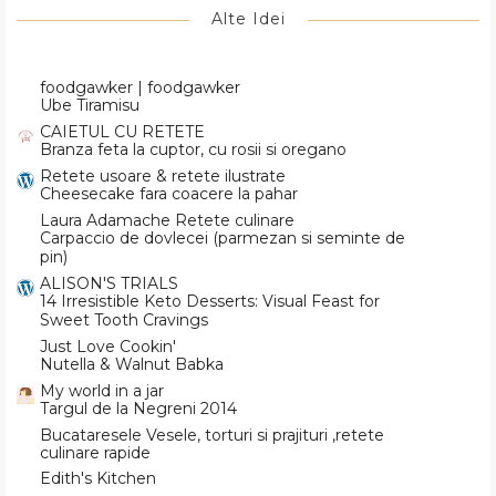
Alte Idei
foodgawker | foodgawker
Ube Tiramisu
CAIETUL CU RETETE
Branza feta la cuptor, cu rosii si oregano
Retete usoare & retete ilustrate
Cheesecake fara coacere la pahar
Laura Adamache Retete culinare
Carpaccio de dovlecei (parmezan si seminte de
pin)
ALISON'S TRIALS
14 Irresistible Keto Desserts: Visual Feast for
Sweet Tooth Cravings
Just Love Cookin'
Nutella & Walnut Babka
My world in a jar
Targul de la Negreni 2014
Bucataresele Vesele, torturi si prajituri ,retete
culinare rapide
Edith's Kitchen