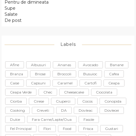
Pentru de dimineata
Supe
Salate
De post
Labels
Afine
Albusuri
Ananas
Avocado
Banane
Branza
Briose
Broccoli
Busuioc
Cafea
Caise
Capsuni
Caramel
Cartofi
Ceapa
Ceapa Verde
Chec
Cheesecake
Ciocolata
Ciorba
Cirese
Ciuperci
Cocos
Conopida
Cooking
Creveti
DA
Dovleac
Dovlecei
Dulce
Fara Carne/lapte/oua
Fasole
Fel Principal
Flori
Food
Frisca
Gustari