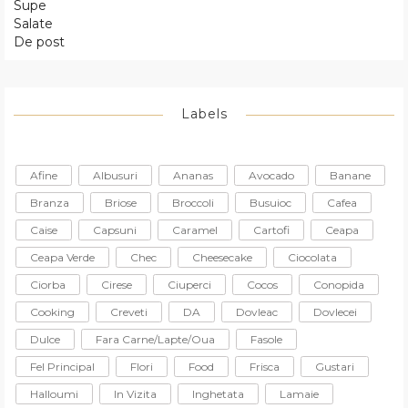
Supe
Salate
De post
Labels
Afine
Albusuri
Ananas
Avocado
Banane
Branza
Briose
Broccoli
Busuioc
Cafea
Caise
Capsuni
Caramel
Cartofi
Ceapa
Ceapa Verde
Chec
Cheesecake
Ciocolata
Ciorba
Cirese
Ciuperci
Cocos
Conopida
Cooking
Creveti
DA
Dovleac
Dovlecei
Dulce
Fara Carne/lapte/oua
Fasole
Fel Principal
Flori
Food
Frisca
Gustari
Halloumi
In Vizita
Inghetata
Lamaie