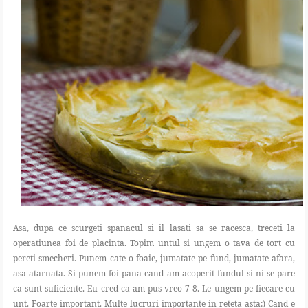
Asa, dupa ce scurgeti spanacul si il lasati sa se racesca, treceti la
operatiunea foi de placinta. Topim untul si ungem o tava de tort cu
pereti smecheri. Punem cate o foaie, jumatate pe fund, jumatate afara,
asa atarnata. Si punem foi pana cand am acoperit fundul si ni se pare
ca sunt suficiente. Eu cred ca am pus vreo 7-8. Le ungem pe fiecare cu
unt. Foarte important. Multe lucruri importante in reteta asta:) Cand e