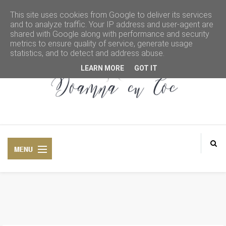
This site uses cookies from Google to deliver its services
and to analyze traffic. Your IP address and user-agent are
shared with Google along with performance and security
metrics to ensure quality of service, generate usage
statistics, and to detect and address abuse.
LEARN MORE
GOT IT
DOAMNA CU COC