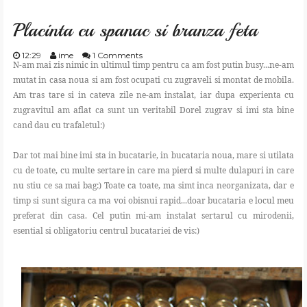
Placinta cu spanac si branza feta
12:29
ime
1 Comments
N-am mai zis nimic in ultimul timp pentru ca am fost putin busy...ne-am
mutat in casa noua si am fost ocupati cu zugraveli si montat de mobila.
Am tras tare si in cateva zile ne-am instalat, iar dupa experienta cu
zugravitul am aflat ca sunt un veritabil Dorel zugrav si imi sta bine
cand dau cu trafaletul:)
Dar tot mai bine imi sta in bucatarie, in bucataria noua, mare si utilata
cu de toate, cu multe sertare in care ma pierd si multe dulapuri in care
nu stiu ce sa mai bag:) Toate ca toate, ma simt inca neorganizata, dar e
timp si sunt sigura ca ma voi obisnui rapid...doar bucataria e locul meu
preferat din casa. Cel putin mi-am instalat sertarul cu mirodenii,
esential si obligatoriu centrul bucatariei de vis:)