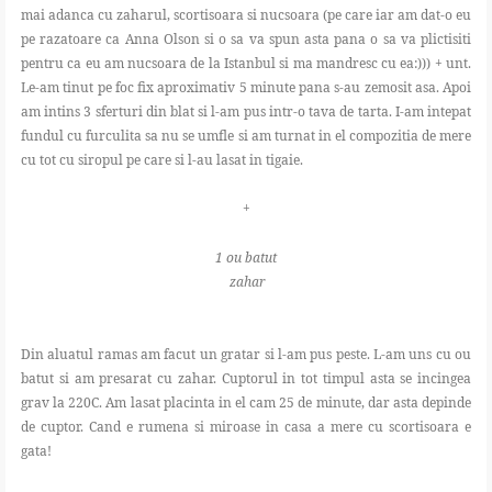
mai adanca cu zaharul, scortisoara si nucsoara (pe care iar am dat-o eu
pe razatoare ca Anna Olson si o sa va spun asta pana o sa va plictisiti
pentru ca eu am nucsoara de la Istanbul si ma mandresc cu ea:))) + unt.
Le-am tinut pe foc fix aproximativ 5 minute pana s-au zemosit asa. Apoi
am intins 3 sferturi din blat si l-am pus intr-o tava de tarta. I-am intepat
fundul cu furculita sa nu se umfle si am turnat in el compozitia de mere
cu tot cu siropul pe care si l-au lasat in tigaie.
+
1 ou batut
zahar
Din aluatul ramas am facut un gratar si l-am pus peste. L-am uns cu ou
batut si am presarat cu zahar. Cuptorul in tot timpul asta se incingea
grav la 220C. Am lasat placinta in el cam 25 de minute, dar asta depinde
de cuptor. Cand e rumena si miroase in casa a mere cu scortisoara e
gata!