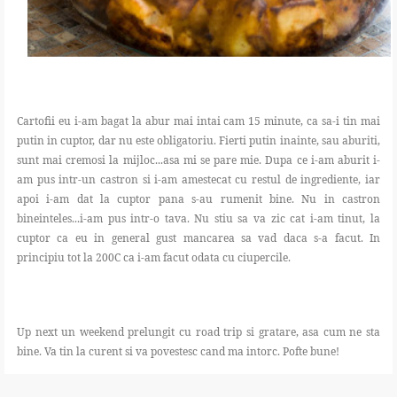
Cartofii eu i-am bagat la abur mai intai cam 15 minute, ca sa-i tin mai
putin in cuptor, dar nu este obligatoriu. Fierti putin inainte, sau aburiti,
sunt mai cremosi la mijloc...asa mi se pare mie. Dupa ce i-am aburit i-
am pus intr-un castron si i-am amestecat cu restul de ingrediente, iar
apoi i-am dat la cuptor pana s-au rumenit bine. Nu in castron
bineinteles...i-am pus intr-o tava. Nu stiu sa va zic cat i-am tinut, la
cuptor ca eu in general gust mancarea sa vad daca s-a facut. In
principiu tot la 200C ca i-am facut odata cu ciupercile.
Up next un weekend prelungit cu road trip si gratare, asa cum ne sta
bine. Va tin la curent si va povestesc cand ma intorc. Pofte bune!