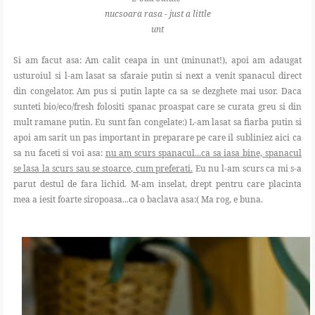
nucsoara rasa - just a little
unt
Si am facut asa: Am calit ceapa in unt (minunat!), apoi am adaugat
usturoiul si l-am lasat sa sfaraie putin si next a venit spanacul direct
din congelator. Am pus si putin lapte ca sa se dezghete mai usor. Daca
sunteti bio/eco/fresh folositi spanac proaspat care se curata greu si din
mult ramane putin. Eu sunt fan congelate:) L-am lasat sa fiarba putin si
apoi am sarit un pas important in preparare pe care il subliniez aici ca
sa nu faceti si voi asa:
nu am scurs spanacul...ca sa iasa bine, spanacul
se lasa la scurs sau se stoarce, cum preferati.
Eu nu l-am scurs ca mi s-a
parut destul de fara lichid. M-am inselat, drept pentru care placinta
mea a iesit foarte siropoasa...ca o baclava asa:( Ma rog, e buna.