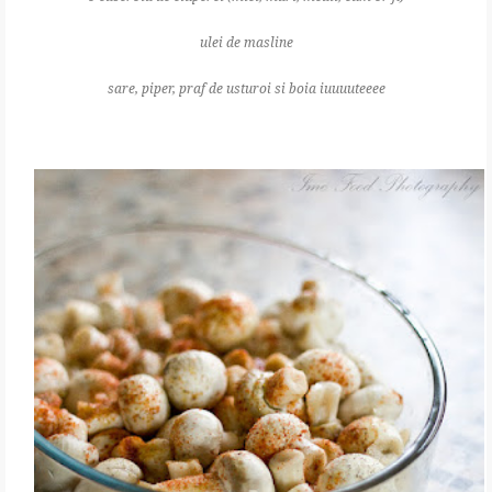
ulei de masline
sare, piper, praf de usturoi si boia iuuuuteeee