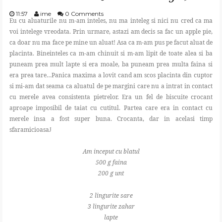
11:57
ime
0 Comments
Eu cu aluaturile nu m-am inteles, nu ma inteleg si nici nu cred ca ma
voi intelege vreodata. Prin urmare, astazi am decis sa fac un apple pie,
ca doar nu ma face pe mine un aluat! Asa ca m-am pus pe facut aluat de
placinta. Bineinteles ca m-am chinuit si m-am lipit de toate alea si ba
puneam prea mult lapte si era moale, ba puneam prea multa faina si
era prea tare…Panica maxima a lovit cand am scos placinta din cuptor
si mi-am dat seama ca aluatul de pe margini care nu a intrat in contact
cu merele avea consistenta pietrelor. Era un fel de biscuite crocant
aproape imposibil de taiat cu cutitul. Partea care era in contact cu
merele insa a fost super buna. Crocanta, dar in acelasi timp
sfaramicioasa
J
Am inceput cu blatul
500 g faina
200 g unt
2 lingurite sare
3 lingurite zahar
lapte