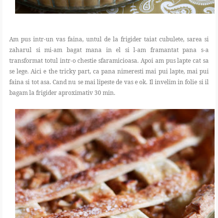
Am pus intr-un vas faina, untul de la frigider taiat cubulete, sarea si
zaharul si mi-am bagat mana in el si l-am framantat pana s-a
transformat totul intr-o chestie sfaramicioasa. Apoi am pus lapte cat sa
se lege. Aici e the tricky part, ca pana nimeresti mai pui lapte, mai pui
faina si tot asa. Cand nu se mai lipeste de vas e ok. Il invelim in folie si il
bagam la frigider aproximativ 30 min.