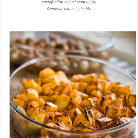
cartofi taiati cuburi (cam 800g)
4 catei de usturoi zdrobiti