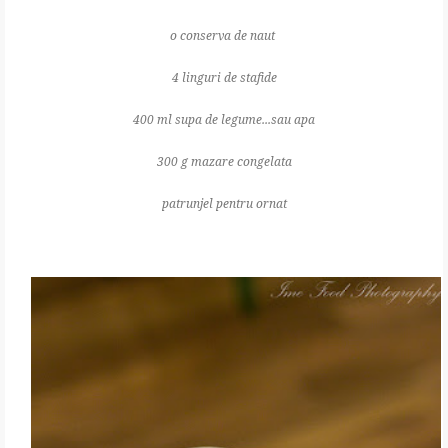
o conserva de naut
4 linguri de stafide
400 ml supa de legume...sau apa
300 g mazare congelata
patrunjel pentru ornat