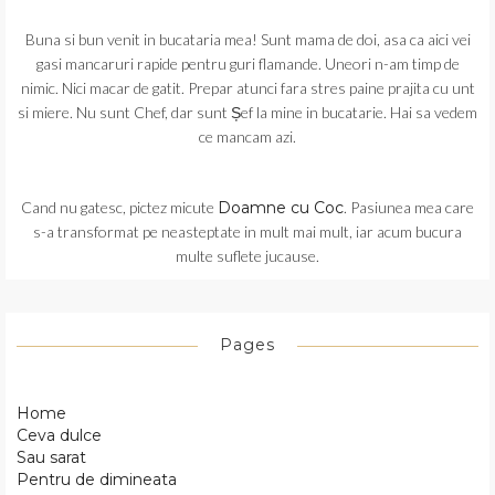
Buna si bun venit in bucataria mea! Sunt mama de doi, asa ca aici vei
gasi mancaruri rapide pentru guri flamande. Uneori n-am timp de
nimic. Nici macar de gatit. Prepar atunci fara stres paine prajita cu unt
si miere. Nu sunt Chef, dar sunt Șef la mine in bucatarie. Hai sa vedem
ce mancam azi.
Cand nu gatesc, pictez micute
Doamne cu Coc
. Pasiunea mea care
s-a transformat pe neasteptate in mult mai mult, iar acum bucura
multe suflete jucause.
Pages
Home
Ceva dulce
Sau sarat
Pentru de dimineata