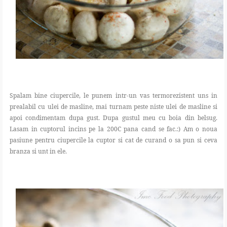
Spalam bine ciupercile, le punem intr-un vas termorezistent uns in
prealabil cu ulei de masline, mai turnam peste niste ulei de masline si
apoi condimentam dupa gust. Dupa gustul meu cu boia din belsug.
Lasam in cuptorul incins pe la 200C pana cand se fac.:) Am o noua
pasiune pentru ciupercile la cuptor si cat de curand o sa pun si ceva
branza si unt in ele.