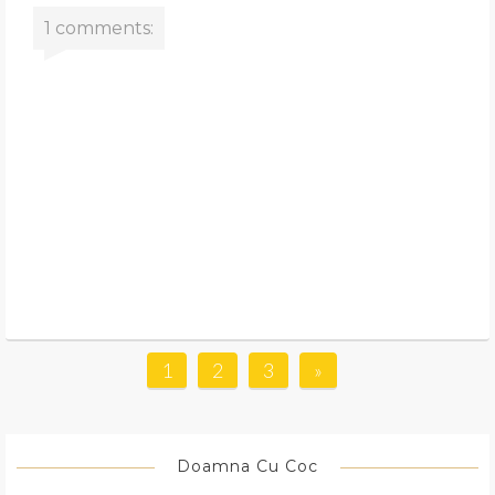
1 comments:
1
2
3
»
Doamna Cu Coc