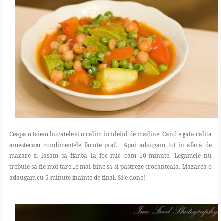
Ceapa o taiem bucatele si o calim in uleiul de masline. Cand e gata calita
amestecam condimentele facute praf. Apoi adaugam tot in afara de
mazare si lasam sa fiarba la foc mic cam 10 minute. Legumele nu
trebuie sa fie moi tare...e mai bine sa-si pastreze crocanteala. Mazarea o
adaugam cu 5 minute inainte de final. Si e done!