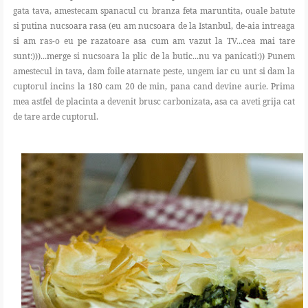
gata tava, amestecam spanacul cu branza feta maruntita, ouale batute
si putina nucsoara rasa (eu am nucsoara de la Istanbul, de-aia intreaga
si am ras-o eu pe razatoare asa cum am vazut la TV...cea mai tare
sunt:)))...merge si nucsoara la plic de la butic...nu va panicati:)) Punem
amestecul in tava, dam foile atarnate peste, ungem iar cu unt si dam la
cuptorul incins la 180 cam 20 de min, pana cand devine aurie. Prima
mea astfel de placinta a devenit brusc carbonizata, asa ca aveti grija cat
de tare arde cuptorul.