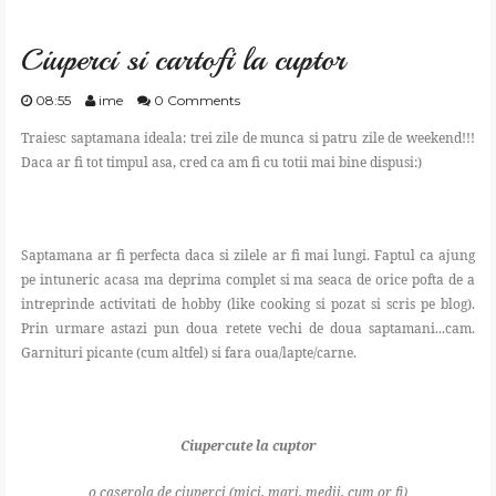
GATESTE
Ciuperci si cartofi la cuptor
TRAIESTE
08:55
ime
0 Comments
Traiesc saptamana ideala: trei zile de munca si patru zile de weekend!!!
CREEAZA
Daca ar fi tot timpul asa, cred ca am fi cu totii mai bine dispusi:)
APRECIAZA
Saptamana ar fi perfecta daca si zilele ar fi mai lungi. Faptul ca ajung
pe intuneric acasa ma deprima complet si ma seaca de orice pofta de a
SHOP
intreprinde activitati de hobby (like cooking si pozat si scris pe blog).
Prin urmare astazi pun doua retete vechi de doua saptamani...cam.
CONTACT
Garnituri picante (cum altfel) si fara oua/lapte/carne.
Ciupercute la cuptor
o caserola de ciuperci (mici, mari, medii, cum or fi)