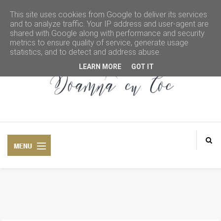
This site uses cookies from Google to deliver its services
and to analyze traffic. Your IP address and user-agent are
shared with Google along with performance and security
metrics to ensure quality of service, generate usage
statistics, and to detect and address abuse.
LEARN MORE
GOT IT
DOAMNA CU COC