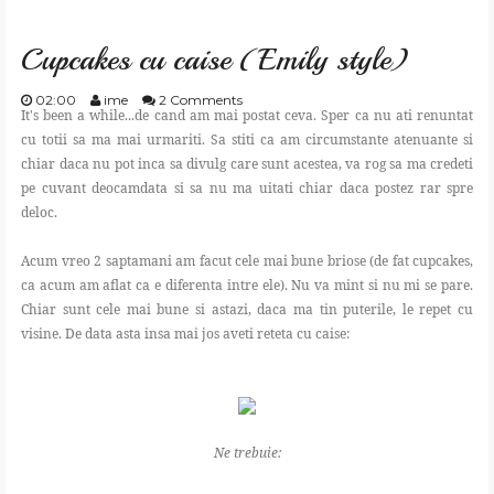
GATESTE
Cupcakes cu caise (Emily style)
TRAIESTE
02:00
ime
2 Comments
It's been a while...de cand am mai postat ceva. Sper ca nu ati renuntat
cu totii sa ma mai urmariti. Sa stiti ca am circumstante atenuante si
CREEAZA
chiar daca nu pot inca sa divulg care sunt acestea, va rog sa ma credeti
pe cuvant deocamdata si sa nu ma uitati chiar daca postez rar spre
deloc.
APRECIAZA
Acum vreo 2 saptamani am facut cele mai bune briose (de fat cupcakes,
SHOP
ca acum am aflat ca e diferenta intre ele). Nu va mint si nu mi se pare.
Chiar sunt cele mai bune si astazi, daca ma tin puterile, le repet cu
visine. De data asta insa mai jos aveti reteta cu caise:
CONTACT
Ne trebuie: