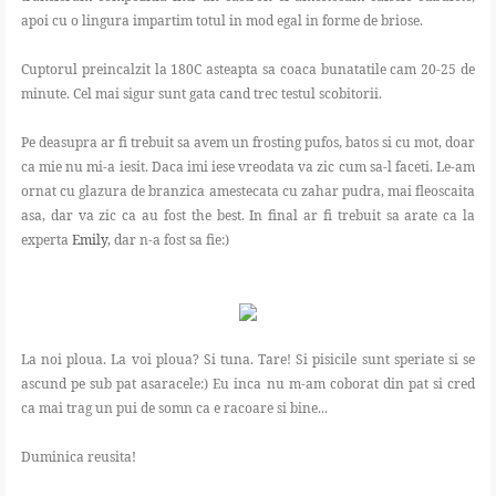
apoi cu o lingura impartim totul in mod egal in forme de briose.
Cuptorul preincalzit la 180C asteapta sa coaca bunatatile cam 20-25 de
minute. Cel mai sigur sunt gata cand trec testul scobitorii.
Pe deasupra ar fi trebuit sa avem un frosting pufos, batos si cu mot, doar
ca mie nu mi-a iesit. Daca imi iese vreodata va zic cum sa-l faceti. Le-am
ornat cu glazura de branzica amestecata cu zahar pudra, mai fleoscaita
asa, dar va zic ca au fost the best. In final ar fi trebuit sa arate ca la
experta
Emily
, dar n-a fost sa fie:)
La noi ploua. La voi ploua? Si tuna. Tare! Si pisicile sunt speriate si se
ascund pe sub pat asaracele:) Eu inca nu m-am coborat din pat si cred
ca mai trag un pui de somn ca e racoare si bine...
Duminica reusita!