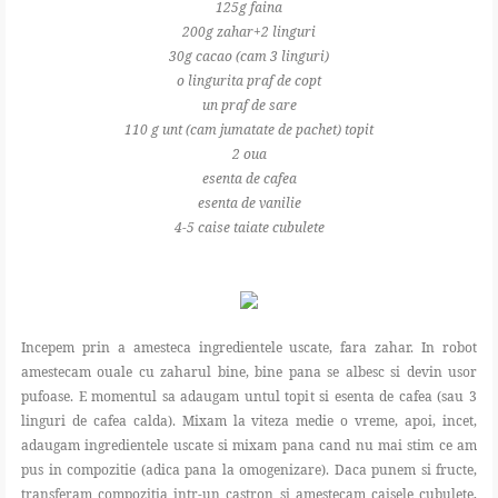
125g faina
200g zahar+2 linguri
30g cacao (cam 3 linguri)
o lingurita praf de copt
un praf de sare
110 g unt (cam jumatate de pachet) topit
2 oua
esenta de cafea
esenta de vanilie
4-5 caise taiate cubulete
Incepem prin a amesteca ingredientele uscate, fara zahar. In robot
amestecam ouale cu zaharul bine, bine pana se albesc si devin usor
pufoase. E momentul sa adaugam untul topit si esenta de cafea (sau 3
linguri de cafea calda). Mixam la viteza medie o vreme, apoi, incet,
adaugam ingredientele uscate si mixam pana cand nu mai stim ce am
pus in compozitie (adica pana la omogenizare). Daca punem si fructe,
transferam compozitia intr-un castron si amestecam caisele cubulete,