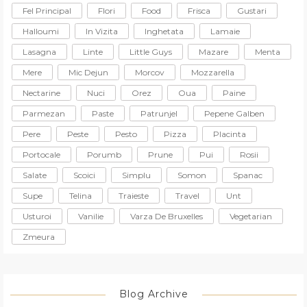
Fel Principal
Flori
Food
Frisca
Gustari
Halloumi
In Vizita
Inghetata
Lamaie
Lasagna
Linte
Little Guys
Mazare
Menta
Mere
Mic Dejun
Morcov
Mozzarella
Nectarine
Nuci
Orez
Oua
Paine
Parmezan
Paste
Patrunjel
Pepene Galben
Pere
Peste
Pesto
Pizza
Placinta
Portocale
Porumb
Prune
Pui
Rosii
Salate
Scoici
Simplu
Somon
Spanac
Supe
Telina
Traieste
Travel
Unt
Usturoi
Vanilie
Varza De Bruxelles
Vegetarian
Zmeura
Blog Archive