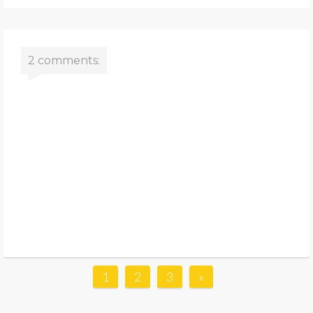
2 comments:
1
2
3
»