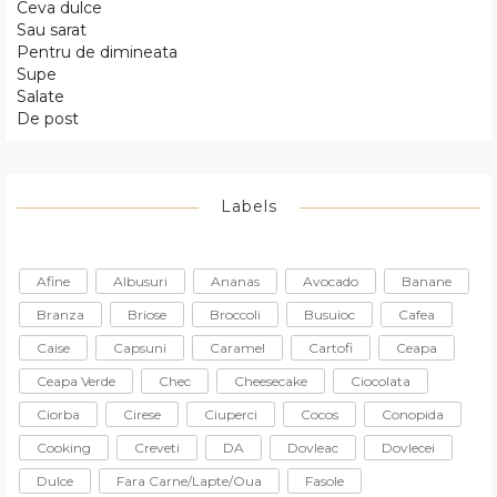
Ceva dulce
Sau sarat
Pentru de dimineata
Supe
Salate
De post
Labels
Afine
Albusuri
Ananas
Avocado
Banane
Branza
Briose
Broccoli
Busuioc
Cafea
Caise
Capsuni
Caramel
Cartofi
Ceapa
Ceapa Verde
Chec
Cheesecake
Ciocolata
Ciorba
Cirese
Ciuperci
Cocos
Conopida
Cooking
Creveti
DA
Dovleac
Dovlecei
Dulce
Fara Carne/lapte/oua
Fasole