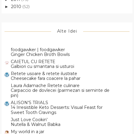
2010
(52)
►
Alte Idei
foodgawker | foodgawker
Ginger Chicken Broth Bowls
CAIETUL CU RETETE
Galbiori cu smantana si usturoi
Retete usoare & retete ilustrate
Cheesecake fara coacere la pahar
Laura Adamache Retete culinare
Carpaccio de dovlecei (parmezan si seminte de
pin)
ALISON'S TRIALS
14 Irresistible Keto Desserts: Visual Feast for
Sweet Tooth Cravings
Just Love Cookin'
Nutella & Walnut Babka
My world in a jar