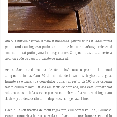
Am pus intr-un castron laptele si smantana pentru frisca si le-am mixat
pana cand s-au ingrosat putin. Ca un lapte batut. Am adaugat mierea si
am mai mixat putin pana la omogenizare. Compozitia asta se amesteca
apoi cu 200g de capsuni pasate cu mixerul.
Acum, daca aveti masina de facut inghetata o porniti si turnati
compozitia in ea. Cam 20 de minute de invartit si inghetata e gata.
Inainte sa o bagam la congelator punem si restul de 100 g de capsuni
taiate cubulete mici. Eu asa am facut de data asa, insa data viitoare voi
adauga capsunile la servire pentru ca ingheata foarte tare si inghetata
devine greu de scos din cutie dupa ce se congeleaza bine.
Daca nu aveti masina de facut inghetata, cumparati-va una:) Glumesc.
Puneti compozitia intr-o caserola si o bagati la congelator. O scoateti la