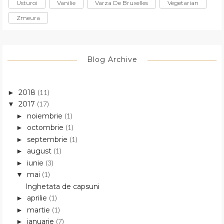
Usturoi
Vanilie
Varza De Bruxelles
Vegetarian
Zmeura
Blog Archive
2018
(11)
►
2017
(17)
▼
noiembrie
(1)
►
octombrie
(1)
►
septembrie
(1)
►
august
(1)
►
iunie
(3)
►
mai
(1)
▼
Inghetata de capsuni
aprilie
(1)
►
martie
(1)
►
ianuarie
(7)
►