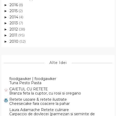
2016
(8)
►
2015
(2)
►
2014
(4)
►
2013
(7)
►
2012
(38)
►
2011
(95)
►
2010
(52)
►
Alte Idei
foodgawker | foodgawker
Tuna Pesto Pasta
CAIETUL CU RETETE
Branza feta la cuptor, cu rosii si oregano
Retete usoare & retete ilustrate
Cheesecake fara coacere la pahar
Laura Adamache Retete culinare
Carpaccio de dovlecei (parmezan si seminte de