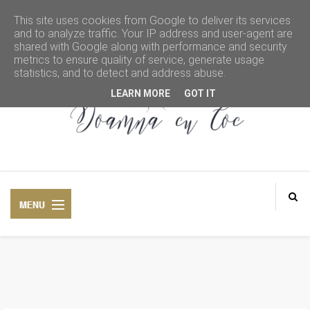
This site uses cookies from Google to deliver its services
and to analyze traffic. Your IP address and user-agent are
shared with Google along with performance and security
metrics to ensure quality of service, generate usage
statistics, and to detect and address abuse.
LEARN MORE
GOT IT
DOAMNA CU COC