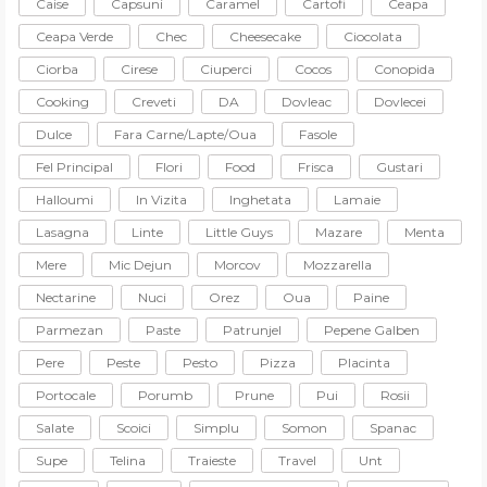
Caise
Capsuni
Caramel
Cartofi
Ceapa
Ceapa Verde
Chec
Cheesecake
Ciocolata
Ciorba
Cirese
Ciuperci
Cocos
Conopida
Cooking
Creveti
DA
Dovleac
Dovlecei
Dulce
Fara Carne/lapte/oua
Fasole
Fel Principal
Flori
Food
Frisca
Gustari
Halloumi
In Vizita
Inghetata
Lamaie
Lasagna
Linte
Little Guys
Mazare
Menta
Mere
Mic Dejun
Morcov
Mozzarella
Nectarine
Nuci
Orez
Oua
Paine
Parmezan
Paste
Patrunjel
Pepene Galben
Pere
Peste
Pesto
Pizza
Placinta
Portocale
Porumb
Prune
Pui
Rosii
Salate
Scoici
Simplu
Somon
Spanac
Supe
Telina
Traieste
Travel
Unt