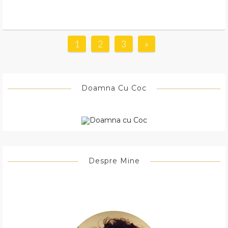
1
2
3
»
Doamna Cu Coc
Despre Mine