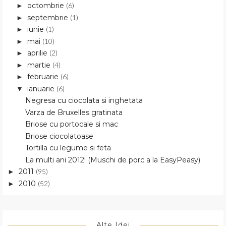
octombrie
(6)
►
septembrie
(1)
►
iunie
(1)
►
mai
(10)
►
aprilie
(2)
►
martie
(4)
►
februarie
(6)
►
ianuarie
(6)
▼
Negresa cu ciocolata si inghetata
Varza de Bruxelles gratinata
Briose cu portocale si mac
Briose ciocolatoase
Tortilla cu legume si feta
La multi ani 2012! (Muschi de porc a la EasyPeasy)
2011
(95)
►
2010
(52)
►
Alte Idei