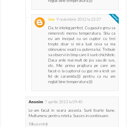
reglat bine temperatura:)))
9 noiembrie 2012 la 22:37
ime
Da, te inteleg perfect. Cu gazul e greu sa
nimeresti mereu temperatura. Stiu ca
eu am inceput cu un cuptor cu trei
trepte doar si mi-a luat ceva sa ma
obisnuiesc exact cu puterea lui. Trebuie
sa observi in timp care ii sunt chichitele.
Daca arde mai mult de jos sau de sus,
etc. Mie prima prajitura pe care am
facut-o la cuptorul cu gaz mi-a iesit un
fel de caramida:))) pentru ca nu am
reglat bine temperatura:)))
Anonim
7 aprilie 2013 la 09:40
Le-am facut in seara aceasta. Sunt foarte bune.
Multumesc pentru reteta. Succes in continuare.
Răspundeți