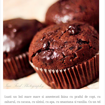
Luati un bol mare mare si amestecati faina cu praful de copt, cu
zaharul, cu cacaoa, cu uleiul, cu apa, cu smantana si vanilia. Cu un tel