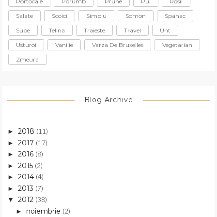
Portocale
Porumb
Prune
Pui
Rosii
Salate
Scoici
Simplu
Somon
Spanac
Supe
Telina
Traieste
Travel
Unt
Usturoi
Vanilie
Varza De Bruxelles
Vegetarian
Zmeura
Blog Archive
2018
(11)
►
2017
(17)
►
2016
(8)
►
2015
(2)
►
2014
(4)
►
2013
(7)
►
2012
(38)
▼
noiembrie
(2)
►