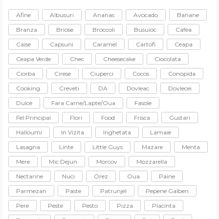
Afine
Albusuri
Ananas
Avocado
Banane
Branza
Briose
Broccoli
Busuioc
Cafea
Caise
Capsuni
Caramel
Cartofi
Ceapa
Ceapa Verde
Chec
Cheesecake
Ciocolata
Ciorba
Cirese
Ciuperci
Cocos
Conopida
Cooking
Creveti
DA
Dovleac
Dovlecei
Dulce
Fara Carne/lapte/oua
Fasole
Fel Principal
Flori
Food
Frisca
Gustari
Halloumi
In Vizita
Inghetata
Lamaie
Lasagna
Linte
Little Guys
Mazare
Menta
Mere
Mic Dejun
Morcov
Mozzarella
Nectarine
Nuci
Orez
Oua
Paine
Parmezan
Paste
Patrunjel
Pepene Galben
Pere
Peste
Pesto
Pizza
Placinta