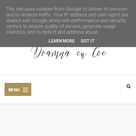
This site uses cookies from Google to deliver its services
and to analyze traffic. Your IP address and user-agent are
shared with Google along with performance and security
metrics to ensure quality of service, generate usage
statistics, and to detect and address abuse.
LEARN MORE
GOT IT
DOAMNA CU COC