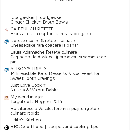
foodgawker | foodgawker
Ginger Chicken Broth Bowls
CAIETUL CU RETETE
Branza feta la cuptor, cu rosii si oregano
Retete usoare & retete ilustrate
Cheesecake fara coacere la pahar
Laura Adamache Retete culinare
Carpaccio de dovlecei (parmezan si seminte de
pin)
ALISON'S TRIALS
14 Irresistible Keto Desserts: Visual Feast for
Sweet Tooth Cravings
Just Love Cookin'
Nutella & Walnut Babka
My world in a jar
Targul de la Negreni 2014
Bucataresele Vesele, torturi si prajituri ,retete
culinare rapide
Edith's Kitchen
BBC Good Food | Recipes and cooking tips