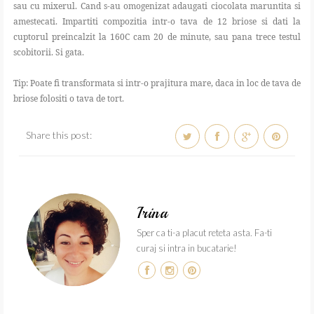
sau cu mixerul. Cand s-au omogenizat adaugati ciocolata maruntita si
amestecati. Impartiti compozitia intr-o tava de 12 briose si dati la
cuptorul preincalzit la 160C cam 20 de minute, sau pana trece testul
scobitorii. Si gata.
Tip: Poate fi transformata si intr-o prajitura mare, daca in loc de tava de
briose folositi o tava de tort.
Share this post:
Irina
Sper ca ti-a placut reteta asta. Fa-ti
curaj si intra in bucatarie!