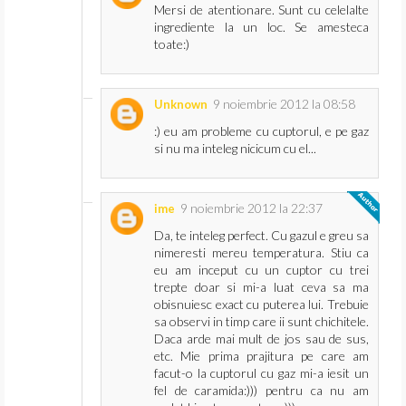
Mersi de atentionare. Sunt cu celelalte
ingrediente la un loc. Se amesteca
toate:)
9 noiembrie 2012 la 08:58
Unknown
:) eu am probleme cu cuptorul, e pe gaz
si nu ma inteleg nicicum cu el...
9 noiembrie 2012 la 22:37
ime
Da, te inteleg perfect. Cu gazul e greu sa
nimeresti mereu temperatura. Stiu ca
eu am inceput cu un cuptor cu trei
trepte doar si mi-a luat ceva sa ma
obisnuiesc exact cu puterea lui. Trebuie
sa observi in timp care ii sunt chichitele.
Daca arde mai mult de jos sau de sus,
etc. Mie prima prajitura pe care am
facut-o la cuptorul cu gaz mi-a iesit un
fel de caramida:))) pentru ca nu am