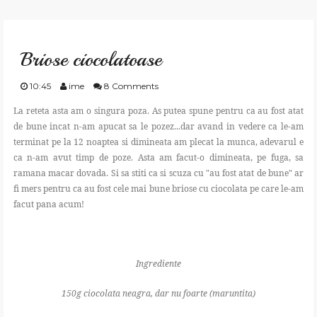
GATESTE
Briose ciocolatoase
TRAIESTE
10:45
ime
8 Comments
CREEAZA
La reteta asta am o singura poza. As putea spune pentru ca au fost atat
de bune incat n-am apucat sa le pozez...dar avand in vedere ca le-am
terminat pe la 12 noaptea si dimineata am plecat la munca, adevarul e
APRECIAZA
ca n-am avut timp de poze. Asta am facut-o dimineata, pe fuga, sa
ramana macar dovada. Si sa stiti ca si scuza cu "au fost atat de bune" ar
SHOP
fi mers pentru ca au fost cele mai bune briose cu ciocolata pe care le-am
facut pana acum!
CONTACT
Ingrediente
150g ciocolata neagra, dar nu foarte (maruntita)