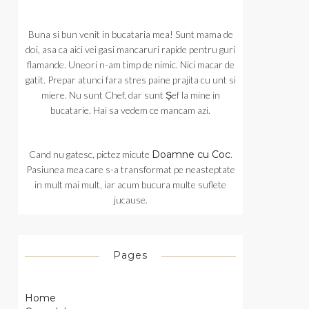
Buna si bun venit in bucataria mea! Sunt mama de
doi, asa ca aici vei gasi mancaruri rapide pentru guri
flamande. Uneori n-am timp de nimic. Nici macar de
gatit. Prepar atunci fara stres paine prajita cu unt si
miere. Nu sunt Chef, dar sunt Șef la mine in
bucatarie. Hai sa vedem ce mancam azi.
Cand nu gatesc, pictez micute
Doamne cu Coc
.
Pasiunea mea care s-a transformat pe neasteptate
in mult mai mult, iar acum bucura multe suflete
jucause.
Pages
Home