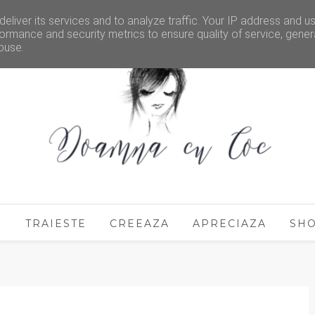
eliver its services and to analyze traffic. Your IP address and u
ormance and security metrics to ensure quality of service, gene
buse.
E
TRAIESTE
CREEAZA
APRECIAZA
SH