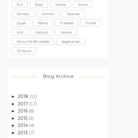
Pui
Rosii
Salate
Scoici
Simplu
Somon
Spanac
Supe
Telina
Traieste
Travel
Unt
Usturoi
Vanilie
Varza De Bruxelles
Vegetarian
Zmeura
Blog Archive
2018
(11)
►
2017
(17)
►
2016
(8)
►
2015
(2)
►
2014
(4)
►
2013
(7)
►