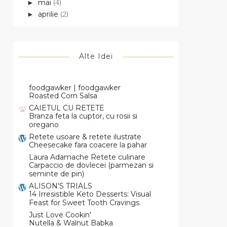
mai
(4)
►
aprilie
(2)
►
Alte Idei
foodgawker | foodgawker
Roasted Corn Salsa
CAIETUL CU RETETE
Branza feta la cuptor, cu rosii si
oregano
Retete usoare & retete ilustrate
Cheesecake fara coacere la pahar
Laura Adamache Retete culinare
Carpaccio de dovlecei (parmezan si
seminte de pin)
ALISON'S TRIALS
14 Irresistible Keto Desserts: Visual
Feast for Sweet Tooth Cravings
Just Love Cookin'
Nutella & Walnut Babka