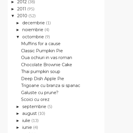
2012
(38)
►
2011
(95)
►
2010
(52)
▼
decembrie
(1)
►
noiembrie
(4)
►
octombrie
(9)
▼
Muffins for a cause
Classic Pumpkin Pie
Oua ochiuri in vas roman
Chocolate Brownie Cake
Thai pumpkin soup
Deep Dish Apple Pie
Trigoane cu branza si spanac
Galuste cu prune?
Scoici cu orez
septembrie
(5)
►
august
(10)
►
iulie
(13)
►
iunie
(4)
►