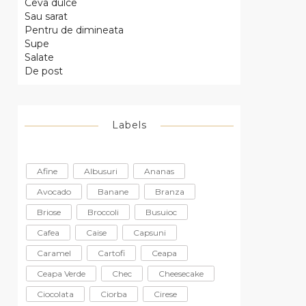
Ceva dulce
Sau sarat
Pentru de dimineata
Supe
Salate
De post
Labels
Afine
Albusuri
Ananas
Avocado
Banane
Branza
Briose
Broccoli
Busuioc
Cafea
Caise
Capsuni
Caramel
Cartofi
Ceapa
Ceapa Verde
Chec
Cheesecake
Ciocolata
Ciorba
Cirese