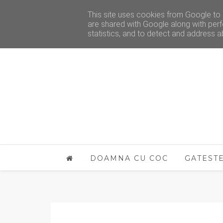
This site uses cookies from Google to d
are shared with Google along with perf
statistics, and to detect and address a
DOAMNA CU COC
GATEST