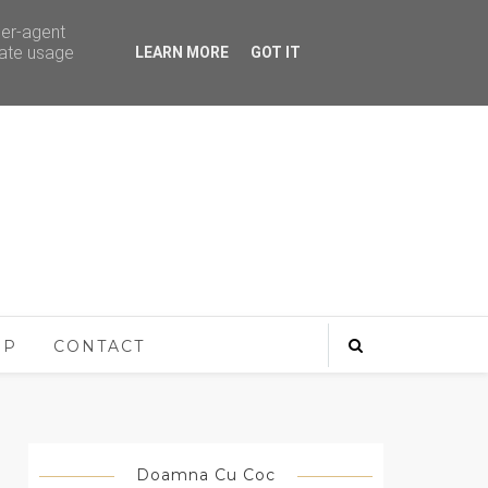
ser-agent
rate usage
LEARN MORE
GOT IT
OP
CONTACT
Doamna Cu Coc