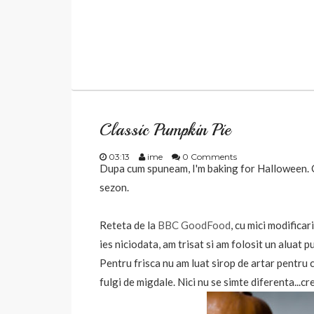
Classic Pumpkin Pie
03:13
ime
0 Comments
Dupa cum spuneam, I'm baking for Halloween. Cu
sezon.
Reteta de la
BBC GoodFood
, cu mici modificar
ies niciodata, am trisat si am folosit un aluat 
Pentru frisca nu am luat sirop de artar pentru c
fulgi de migdale. Nici nu se simte diferenta...cr