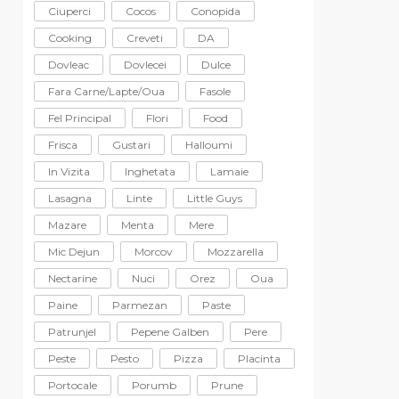
Ciuperci
Cocos
Conopida
Cooking
Creveti
DA
Dovleac
Dovlecei
Dulce
Fara Carne/lapte/oua
Fasole
Fel Principal
Flori
Food
Frisca
Gustari
Halloumi
In Vizita
Inghetata
Lamaie
Lasagna
Linte
Little Guys
Mazare
Menta
Mere
Mic Dejun
Morcov
Mozzarella
Nectarine
Nuci
Orez
Oua
Paine
Parmezan
Paste
Patrunjel
Pepene Galben
Pere
Peste
Pesto
Pizza
Placinta
Portocale
Porumb
Prune