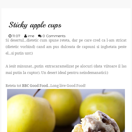
GATESTE
Sticky apple cups
TRAIESTE
11:07
ime
0 Comments
Si desertul...dietetic cum spune reteta, dar pe care cred ca l-am stricat
CREEAZA
(dietetic vorbind) cand am pus dulceata de capsuni si inghetata peste
el...si putin unt:)
APRECIAZA
A iesit minunat...putin extracaramelizat pe alocuri (data viitoare il las
mai putin la cuptor). Un desert ideal pentru neindemanatici:)
SHOP
Reteta tot
BBC Good Food
...Long live Good Food!
CONTACT