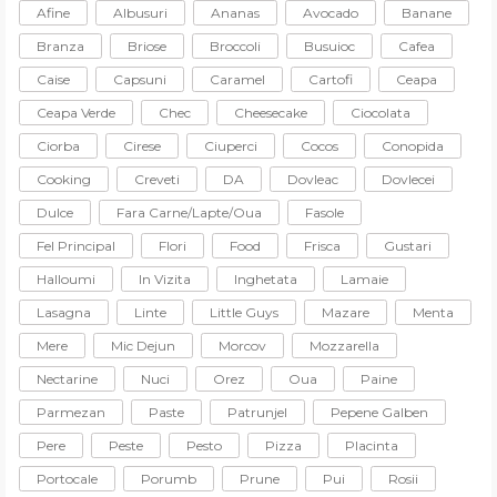
Afine
Albusuri
Ananas
Avocado
Banane
Branza
Briose
Broccoli
Busuioc
Cafea
Caise
Capsuni
Caramel
Cartofi
Ceapa
Ceapa Verde
Chec
Cheesecake
Ciocolata
Ciorba
Cirese
Ciuperci
Cocos
Conopida
Cooking
Creveti
DA
Dovleac
Dovlecei
Dulce
Fara Carne/lapte/oua
Fasole
Fel Principal
Flori
Food
Frisca
Gustari
Halloumi
In Vizita
Inghetata
Lamaie
Lasagna
Linte
Little Guys
Mazare
Menta
Mere
Mic Dejun
Morcov
Mozzarella
Nectarine
Nuci
Orez
Oua
Paine
Parmezan
Paste
Patrunjel
Pepene Galben
Pere
Peste
Pesto
Pizza
Placinta
Portocale
Porumb
Prune
Pui
Rosii