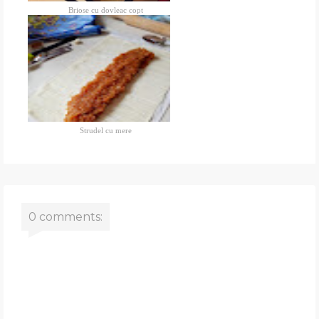
Briose cu dovleac copt
Strudel cu mere
0 comments: