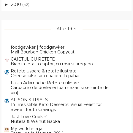
2010
(52)
►
Alte Idei
foodgawker | foodgawker
Mall Bourbon Chicken Copycat
CAIETUL CU RETETE
Branza feta la cuptor, cu rosii si oregano
Retete usoare & retete ilustrate
Cheesecake fara coacere la pahar
Laura Adamache Retete culinare
Carpaccio de dovlecei (parmezan si seminte de
pin)
ALISON'S TRIALS
14 Irresistible Keto Desserts: Visual Feast for
Sweet Tooth Cravings
Just Love Cookin'
Nutella & Walnut Babka
My world in a jar