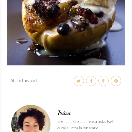
Share this post:
Irina
Sper ca ti-a placut reteta asta. Fa-ti
curaj si intra in bucatarie!