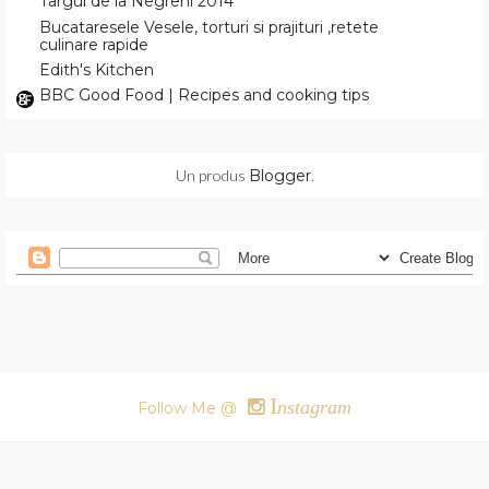
Targul de la Negreni 2014
Bucataresele Vesele, torturi si prajituri ,retete
culinare rapide
Edith's Kitchen
BBC Good Food | Recipes and cooking tips
Un produs
Blogger
.
I
nstagram
Follow Me @