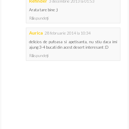
Refinder
3 decembrie 2013 la 01:53
Arata tare bine ;)
Răspundeți
Aurica
28 februarie 2014 la 10:34
delicios de pufoasa si apetisanta, nu stiu daca imi
ajung 3-4 bucati din acest desert interesant :D
Răspundeți