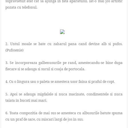
supravietuit atat cat sa ajunga in fata aparatului. Iat-o mai jos artistic
pozata cu telefonul.
2. Untul moale se bate cu zaharul pana cand devine alb si pufos.
(Pufosenie)
3. Se incorporeaza galbenusurile pe rand, amestecandu-se bine dupa
fiecare si se adauga si sucul si coaja de portocala.
4. Cu o lingura sau o paleta se amesteca usor faina si praful de copt.
5. Apoi se adauga migdalele si nuca macinate, condimentele si nuca
taiata in bucati mai mari.
6. Toata compozitia de mai sus se amesteca cu albusurile batute spuma
cu un praf de sare, cu miscari largi de jos in sus.