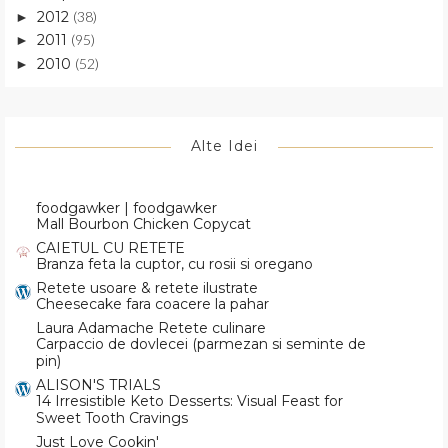
2012
(38)
►
2011
(95)
►
2010
(52)
►
Alte Idei
foodgawker | foodgawker
Mall Bourbon Chicken Copycat
CAIETUL CU RETETE
Branza feta la cuptor, cu rosii si oregano
Retete usoare & retete ilustrate
Cheesecake fara coacere la pahar
Laura Adamache Retete culinare
Carpaccio de dovlecei (parmezan si seminte de
pin)
ALISON'S TRIALS
14 Irresistible Keto Desserts: Visual Feast for
Sweet Tooth Cravings
Just Love Cookin'