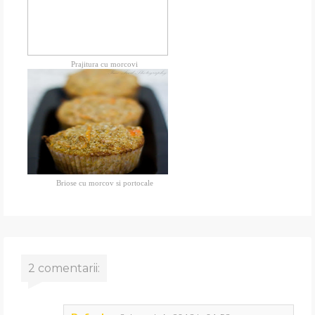
Prajitura cu morcovi
Briose cu morcov si portocale
2 comentarii: