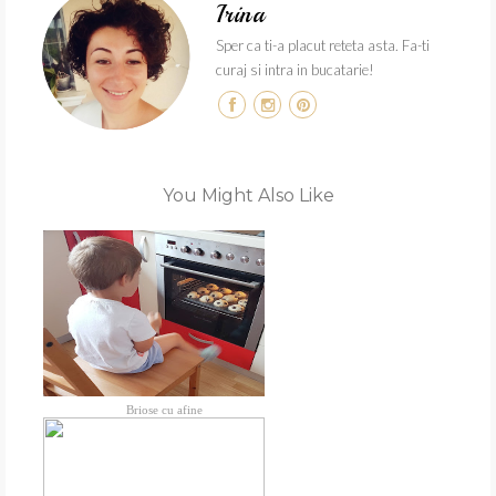
Irina
Sper ca ti-a placut reteta asta. Fa-ti
curaj si intra in bucatarie!
You Might Also Like
Briose cu afine