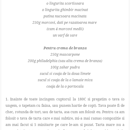
o lingurita scortisoara
o lingurita ghimbir macinat
putina nucsoara macinata
250g morcovi, dati pe razatoarea mare
(cam 4 morcovi medii)
un varf de sare
Pentru crema de branza
250g mascarpone
200g philadelphia (sau alta crema de branza)
100g zahar pudra
sucul si coaja de la doua limete
sucul si coaja de la o lamaie mica
coaja de la o portocala
1. Inainte de toate incingem cuptorul la 180C si pregatim o tava (o
ungem, o tapetam cu faina, sau punem hartie de copt). Tava poate fi de
chec, rotunda de tort, sau de tarta, asa cum am folosit eu. Pentru ca am
folosit o tava de tarta care e mai subtire, mi-a mai ramas compozitie si
am mai facut si 5 minitarte pe care le-am si pozat. Tarta mare nu a