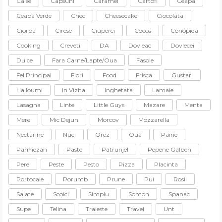
Caise
Capsuni
Caramel
Cartofi
Ceapa
Ceapa Verde
Chec
Cheesecake
Ciocolata
Ciorba
Cirese
Ciuperci
Cocos
Conopida
Cooking
Creveti
DA
Dovleac
Dovlecei
Dulce
Fara Carne/lapte/oua
Fasole
Fel Principal
Flori
Food
Frisca
Gustari
Halloumi
In Vizita
Inghetata
Lamaie
Lasagna
Linte
Little Guys
Mazare
Menta
Mere
Mic Dejun
Morcov
Mozzarella
Nectarine
Nuci
Orez
Oua
Paine
Parmezan
Paste
Patrunjel
Pepene Galben
Pere
Peste
Pesto
Pizza
Placinta
Portocale
Porumb
Prune
Pui
Rosii
Salate
Scoici
Simplu
Somon
Spanac
Supe
Telina
Traieste
Travel
Unt