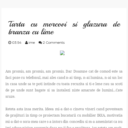
GATESTE
Tarta cu morcovi si glazura de
TRAIESTE
branza cu lime
CREEAZA
03:54
ime
2 Comments
APRECIAZA
Am promis, am promis, am promis. Dar Doamne cat de comod este sa
SHOP
faci poze cu telefonul, mai ales cand n-ai timp, n-ai lumina, n-ai un loc
in casa unde sa te poti intinde cu toata recuzita si ti-e lene rau sa scoti
CONTACT
de pe unde sunt bagate si sa instalezi niste amarate de lumini...Cate
scuze.
Reteta asta insa merita. Ideea mi-a dat-o cineva vineri cand povesteam
de prajituri in timp ce proiectam bucatarii cu mobilier IKEA, motivatia
mi-a dat-o sora-mea care s-a intors din concediu si m-a amenintat ca nu
imi aduce niciun souvenir daca nu ii fac o prajitura, iar reteta am gasit-