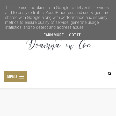
This site uses cookies from Google to deliver its services
and to analyze traffic. Your IP address and user-agent are
shared with Google along with performance and security
metrics to ensure quality of service, generate usage
statistics, and to detect and address abuse.
LEARN MORE
GOT IT
DOAMNA CU COC