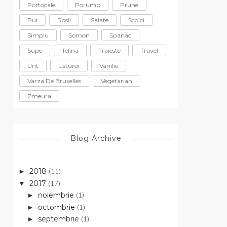
Portocale
Porumb
Prune
Pui
Rosii
Salate
Scoici
Simplu
Somon
Spanac
Supe
Telina
Traieste
Travel
Unt
Usturoi
Vanilie
Varza De Bruxelles
Vegetarian
Zmeura
Blog Archive
2018
(11)
►
2017
(17)
▼
noiembrie
(1)
►
octombrie
(1)
►
septembrie
(1)
►