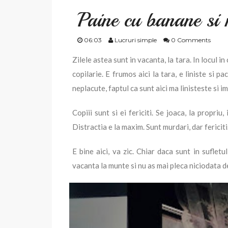
Paine cu banane si 
06:03
Lucruri simple
0 Comments
Zilele astea sunt in vacanta, la tara. In locul i
copilarie. E frumos aici la tara, e liniste si pa
neplacute, faptul ca sunt aici ma linisteste si im
Copiii sunt si ei fericiti. Se joaca, la propriu,
Distractia e la maxim. Sunt murdari, dar fericiti
E bine aici, va zic. Chiar daca sunt in sufletu
vacanta la munte si nu as mai pleca niciodata de