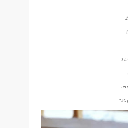
2
1
1 li
un 
150 g