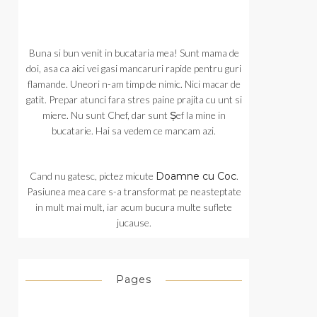
Buna si bun venit in bucataria mea! Sunt mama de
doi, asa ca aici vei gasi mancaruri rapide pentru guri
flamande. Uneori n-am timp de nimic. Nici macar de
gatit. Prepar atunci fara stres paine prajita cu unt si
miere. Nu sunt Chef, dar sunt Șef la mine in
bucatarie. Hai sa vedem ce mancam azi.
Cand nu gatesc, pictez micute
Doamne cu Coc
.
Pasiunea mea care s-a transformat pe neasteptate
in mult mai mult, iar acum bucura multe suflete
jucause.
Pages