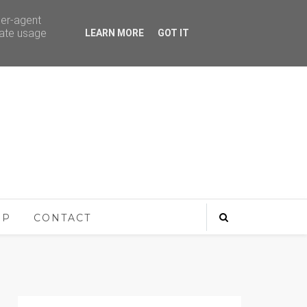
ser-agent
rate usage
LEARN MORE
GOT IT
OP
CONTACT