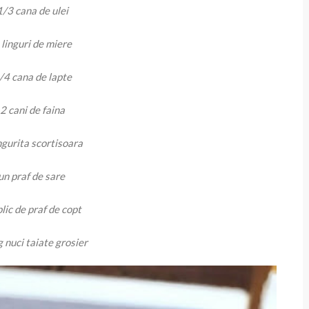
1/3 cana de ulei
 linguri de miere
/4 cana de lapte
2 cani de faina
ngurita scortisoara
un praf de sare
plic de praf de copt
 nuci taiate grosier