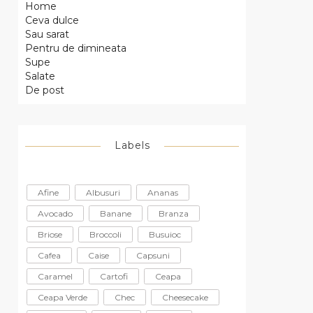
Home
Ceva dulce
Sau sarat
Pentru de dimineata
Supe
Salate
De post
Labels
Afine
Albusuri
Ananas
Avocado
Banane
Branza
Briose
Broccoli
Busuioc
Cafea
Caise
Capsuni
Caramel
Cartofi
Ceapa
Ceapa Verde
Chec
Cheesecake