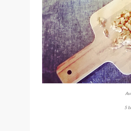
Ave
5 b