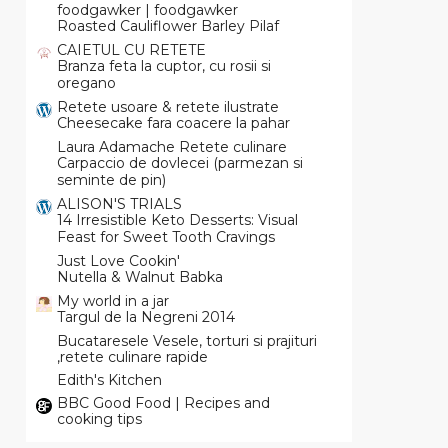
foodgawker | foodgawker
Roasted Cauliflower Barley Pilaf
CAIETUL CU RETETE
Branza feta la cuptor, cu rosii si
oregano
Retete usoare & retete ilustrate
Cheesecake fara coacere la pahar
Laura Adamache Retete culinare
Carpaccio de dovlecei (parmezan si
seminte de pin)
ALISON'S TRIALS
14 Irresistible Keto Desserts: Visual
Feast for Sweet Tooth Cravings
Just Love Cookin'
Nutella & Walnut Babka
My world in a jar
Targul de la Negreni 2014
Bucataresele Vesele, torturi si prajituri
,retete culinare rapide
Edith's Kitchen
BBC Good Food | Recipes and
cooking tips