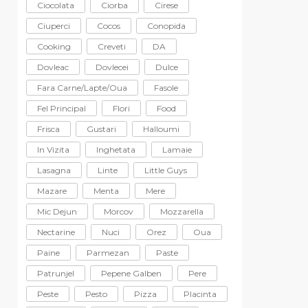
Ciocolata
Ciorba
Cirese
Ciuperci
Cocos
Conopida
Cooking
Creveti
DA
Dovleac
Dovlecei
Dulce
Fara Carne/lapte/oua
Fasole
Fel Principal
Flori
Food
Frisca
Gustari
Halloumi
In Vizita
Inghetata
Lamaie
Lasagna
Linte
Little Guys
Mazare
Menta
Mere
Mic Dejun
Morcov
Mozzarella
Nectarine
Nuci
Orez
Oua
Paine
Parmezan
Paste
Patrunjel
Pepene Galben
Pere
Peste
Pesto
Pizza
Placinta