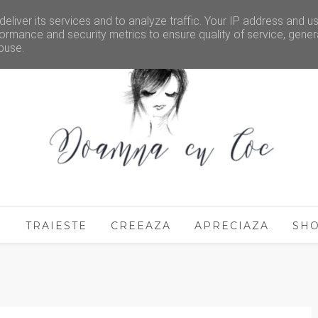
eliver its services and to analyze traffic. Your IP address and u
ormance and security metrics to ensure quality of service, gene
buse.
E
TRAIESTE
CREEAZA
APRECIAZA
SH