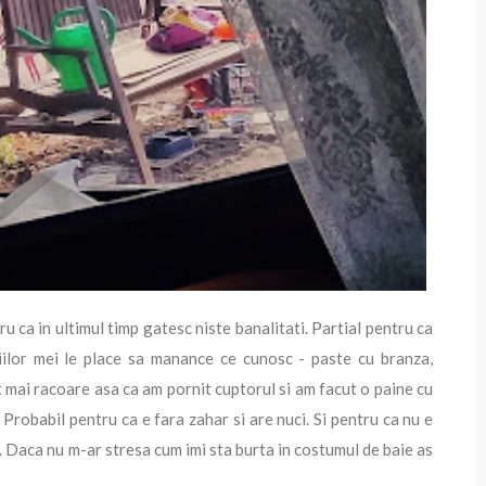
 ca in ultimul timp gatesc niste banalitati. Partial pentru ca
iilor mei le place sa manance ce cunosc - paste cu branza,
st mai racoare asa ca am pornit cuptorul si am facut o paine cu
 Probabil pentru ca e fara zahar si are nuci. Si pentru ca nu e
a. Daca nu m-ar stresa cum imi sta burta in costumul de baie as