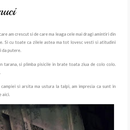
nuci
n care am crescut si de care ma leaga cele mai dragi amintiri din
ce. Si cu toate ca zilele astea ma tot lovesc vesti si atitudini
i da putere.
 in tarana, si plimba pisicile in brate toata ziua de colo colo.
.
l campiei si arsita ma ustura la talpi, am impresia ca sunt in
 aici.