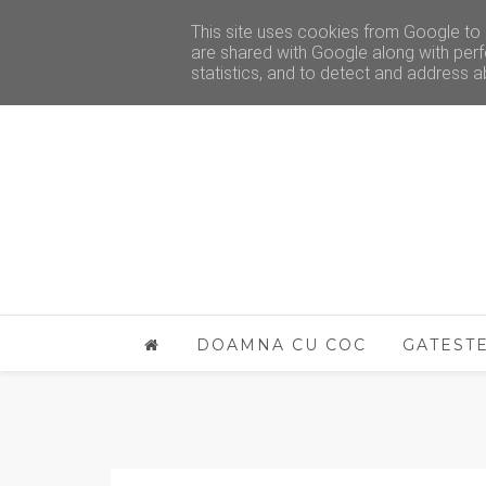
This site uses cookies from Google to d
are shared with Google along with perf
statistics, and to detect and address a
DOAMNA CU COC
GATEST