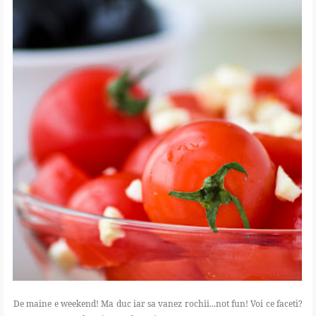
De maine e weekend! Ma duc iar sa vanez rochii...not fun! Voi ce faceti?