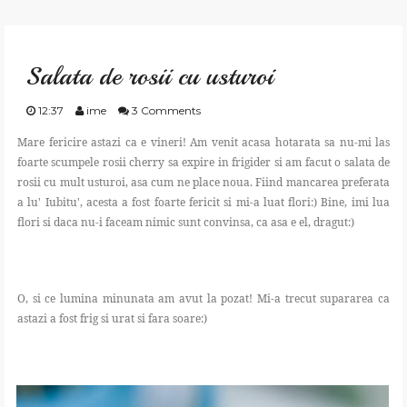
GATESTE
Salata de rosii cu usturoi
TRAIESTE
12:37
ime
3 Comments
CREEAZA
Mare fericire astazi ca e vineri! Am venit acasa hotarata sa nu-mi las
foarte scumpele rosii cherry sa expire in frigider si am facut o salata de
rosii cu mult usturoi, asa cum ne place noua. Fiind mancarea preferata
APRECIAZA
a lu' Iubitu', acesta a fost foarte fericit si mi-a luat flori:) Bine, imi lua
flori si daca nu-i faceam nimic sunt convinsa, ca asa e el, dragut:)
SHOP
CONTACT
O, si ce lumina minunata am avut la pozat! Mi-a trecut supararea ca
astazi a fost frig si urat si fara soare:)