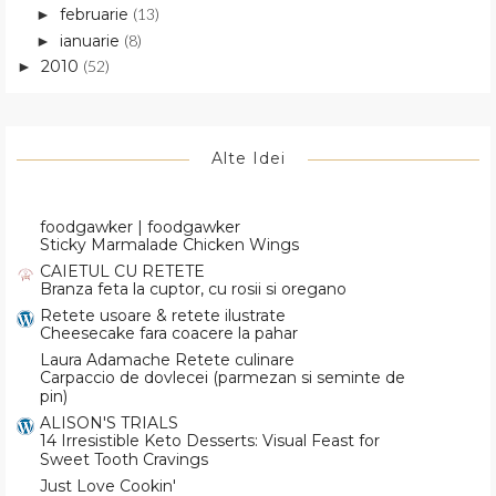
februarie
(13)
►
ianuarie
(8)
►
2010
(52)
►
Alte Idei
foodgawker | foodgawker
Sticky Marmalade Chicken Wings
CAIETUL CU RETETE
Branza feta la cuptor, cu rosii si oregano
Retete usoare & retete ilustrate
Cheesecake fara coacere la pahar
Laura Adamache Retete culinare
Carpaccio de dovlecei (parmezan si seminte de
pin)
ALISON'S TRIALS
14 Irresistible Keto Desserts: Visual Feast for
Sweet Tooth Cravings
Just Love Cookin'