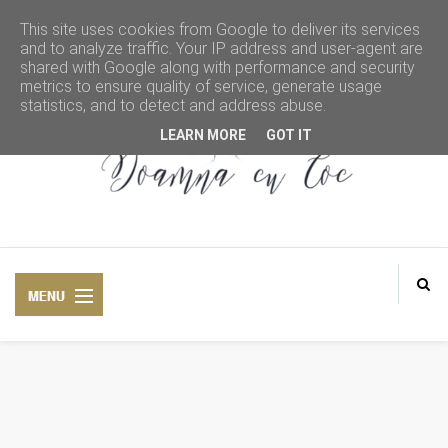
This site uses cookies from Google to deliver its services
and to analyze traffic. Your IP address and user-agent are
shared with Google along with performance and security
metrics to ensure quality of service, generate usage
statistics, and to detect and address abuse.
LEARN MORE
GOT IT
DOAMNA CU COC