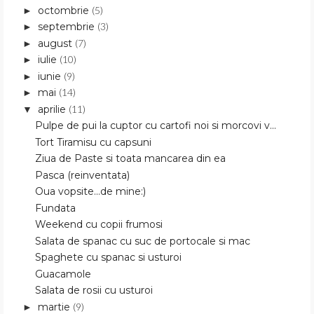
octombrie
(5)
►
septembrie
(3)
►
august
(7)
►
iulie
(10)
►
iunie
(9)
►
mai
(14)
►
aprilie
(11)
▼
Pulpe de pui la cuptor cu cartofi noi si morcovi v...
Tort Tiramisu cu capsuni
Ziua de Paste si toata mancarea din ea
Pasca (reinventata)
Oua vopsite...de mine:)
Fundata
Weekend cu copii frumosi
Salata de spanac cu suc de portocale si mac
Spaghete cu spanac si usturoi
Guacamole
Salata de rosii cu usturoi
martie
(9)
►