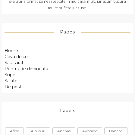
s-a transformat pe neasteptate in mult mai mult, iar acum bucura
multe suflete jucause.
Pages
Home
Ceva dulce
Sau sarat
Pentru de dimineata
Supe
Salate
De post
Labels
Afine
Albusuri
Ananas
Avocado
Banane