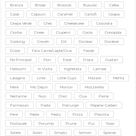
Branza
Briose
Broccoli
Busuioc
Cafea
Caise
Capsuni
Caramel
Cartofi
Ceapa
Ceapa Verde
Chec
Cheesecake
Ciocolata
Ciorba
Cirese
Ciuperci
Cocos
Conopida
Cooking
Creveti
DA
Dovleac
Dovlecei
Dulce
Fara Carne/lapte/oua
Fasole
Fel Principal
Flori
Food
Frisca
Gustari
Halloumi
In Vizita
Inghetata
Lamaie
Lasagna
Linte
Little Guys
Mazare
Menta
Mere
Mic Dejun
Morcov
Mozzarella
Nectarine
Nuci
Orez
Oua
Paine
Parmezan
Paste
Patrunjel
Pepene Galben
Pere
Peste
Pesto
Pizza
Placinta
Portocale
Porumb
Prune
Pui
Rosii
Salate
Scoici
Simplu
Somon
Spanac