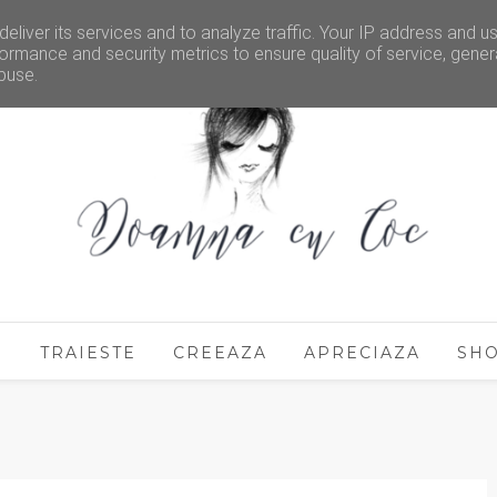
eliver its services and to analyze traffic. Your IP address and u
ormance and security metrics to ensure quality of service, gene
buse.
E
TRAIESTE
CREEAZA
APRECIAZA
SH