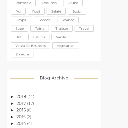
Portocale
Porumb
Prune
Pui
Rosii
Salate
Scoici
Simplu
Somon
Spanac
Supe
Telina
Traieste
Travel
Unt
Usturoi
Vanilie
Varza De Bruxelles
Vegetarian
Zmeura
Blog Archive
2018
(11)
►
2017
(17)
►
2016
(8)
►
2015
(2)
►
2014
(4)
►