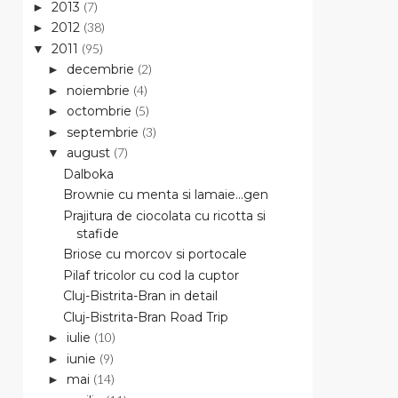
2013
(7)
►
2012
(38)
►
2011
(95)
▼
decembrie
(2)
►
noiembrie
(4)
►
octombrie
(5)
►
septembrie
(3)
►
august
(7)
▼
Dalboka
Brownie cu menta si lamaie...gen
Prajitura de ciocolata cu ricotta si
stafide
Briose cu morcov si portocale
Pilaf tricolor cu cod la cuptor
Cluj-Bistrita-Bran in detail
Cluj-Bistrita-Bran Road Trip
iulie
(10)
►
iunie
(9)
►
mai
(14)
►