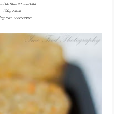
lei de floarea soarelui
100g zahar
ingurita scortisoara