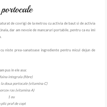
 portocale
turat de covrigi de la metrou cu activia de baut si de activia
ginala, dar am nevoie de mancaruri portabile, pentru ca eu imi
u.
 cu niste prea-sanatoase ingrediente pentru micul dejun de
am pus in ele asa:
faina integrala (fibre)
e la doua portocale (vitamina C)
rcov ras (vitamina A)
1 ou
 plic praf de copt