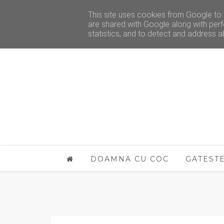
This site uses cookies from Google to d
are shared with Google along with perf
statistics, and to detect and address a
DOAMNA CU COC
GATEST