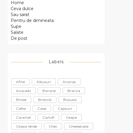
Home
Ceva dulce
Sau sarat
Pentru de dimineata
Supe
Salate
De post
Labels
Afine
Albusuri
Ananas
Avocado
Banane
Branza
Briose
Broccoli
Busuioc
Cafea
Caise
Capsuni
Caramel
Cartofi
Ceapa
Ceapa Verde
Chec
Cheesecake