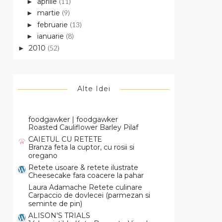
aprilie
(11)
►
martie
(9)
►
februarie
(13)
►
ianuarie
(8)
►
2010
(52)
►
Alte Idei
foodgawker | foodgawker
Roasted Cauliflower Barley Pilaf
CAIETUL CU RETETE
Branza feta la cuptor, cu rosii si
oregano
Retete usoare & retete ilustrate
Cheesecake fara coacere la pahar
Laura Adamache Retete culinare
Carpaccio de dovlecei (parmezan si
seminte de pin)
ALISON'S TRIALS