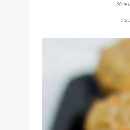
50 ml u
1/2 l