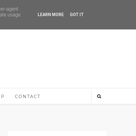
ser-agent
rate usage
LEARN MORE
GOT IT
OP
CONTACT