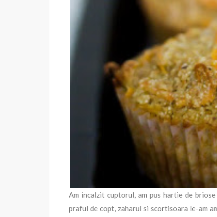
Am incalzit cuptorul, am pus hartie de brios
praful de copt, zaharul si scortisoara le-am a