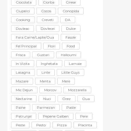
Ciocolata
Ciorba
Cirese
Ciuperci
Cocos
Conopida
Cooking
Creveti
DA
Dovleac
Dovlecei
Dulce
Fara Carne/lapte/oua
Fasole
Fel Principal
Flori
Food
Frisca
Gustari
Halloumi
In Vizita
Inghetata
Lamaie
Lasagna
Linte
Little Guys
Mazare
Menta
Mere
Mic Dejun
Morcov
Mozzarella
Nectarine
Nuci
Orez
Oua
Paine
Parmezan
Paste
Patrunjel
Pepene Galben
Pere
Peste
Pesto
Pizza
Placinta