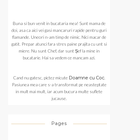
Buna si bun venit in bucataria mea! Sunt mama de
doi, asa ca aici vei gasi mancaruri rapide pentru guri
flamande. Uneori n-am timp de nimic. Nici macar de
gatit. Prepar atunci fara stres paine prajita cu unt si
miere. Nu sunt Chef, dar sunt Șef la mine in
bucatarie. Hai sa vedem ce mancam azi.
Cand nu gatesc, pictez micute
Doamne cu Coc
.
Pasiunea mea care s-a transformat pe neasteptate
in mult mai mult, iar acum bucura multe suflete
jucause.
Pages