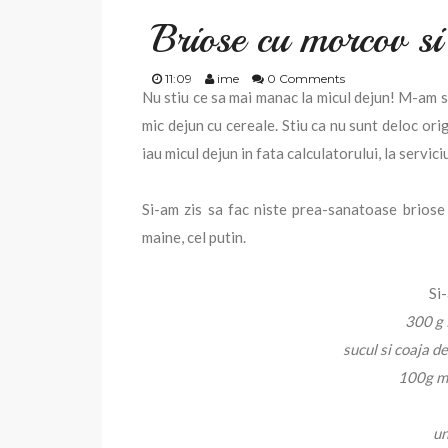
Briose cu morcov si
11:09
ime
0 Comments
Nu stiu ce sa mai manac la micul dejun! M-am sa
mic dejun cu cereale. Stiu ca nu sunt deloc ori
iau micul dejun in fata calculatorului, la servici
Si-am zis sa fac niste prea-sanatoase briose
maine, cel putin.
Si-
300 g 
sucul si coaja d
100g mo
un