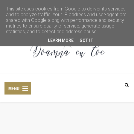
This site uses cookies from Google to deliver its services
and to analyze traffic. Your IP address and user-agent are
shared with Google along with performance and security
metrics to ensure quality of service, generate usage
statistics, and to detect and address abuse.
LEARN MORE
GOT IT
DOAMNA CU COC