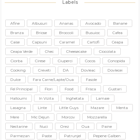
Labels
Afine
Albusuri
Ananas
Avocado
Banane
Branza
Briose
Broccoli
Busuioc
Cafea
Caise
Capsuni
Caramel
Cartofi
Ceapa
Ceapa Verde
Chec
Cheesecake
Ciocolata
Ciorba
Cirese
Ciuperci
Cocos
Conopida
Cooking
Creveti
DA
Dovleac
Dovlecei
Dulce
Fara Carne/lapte/oua
Fasole
Fel Principal
Flori
Food
Frisca
Gustari
Halloumi
In Vizita
Inghetata
Lamaie
Lasagna
Linte
Little Guys
Mazare
Menta
Mere
Mic Dejun
Morcov
Mozzarella
Nectarine
Nuci
Orez
Oua
Paine
Parmezan
Paste
Patrunjel
Pepene Galben