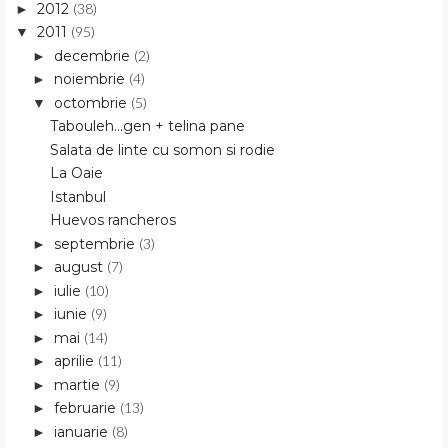
2012
(38)
►
2011
(95)
▼
decembrie
(2)
►
noiembrie
(4)
►
octombrie
(5)
▼
Tabouleh...gen + telina pane
Salata de linte cu somon si rodie
La Oaie
Istanbul
Huevos rancheros
septembrie
(3)
►
august
(7)
►
iulie
(10)
►
iunie
(9)
►
mai
(14)
►
aprilie
(11)
►
martie
(9)
►
februarie
(13)
►
ianuarie
(8)
►