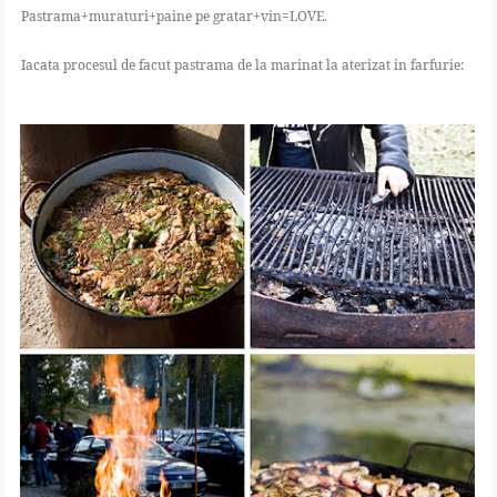
Pastrama+muraturi+paine pe gratar+vin=LOVE.
Iacata procesul de facut pastrama de la marinat la aterizat in farfurie: