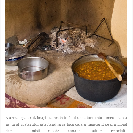
A urmat gratarul. Imaginea arata in felul urmator: toata lumea stransa
in jurul gratarului asteptand sa se faca oaia si mancand pe principiul
daca te misti repede mananci inaintea celorlalti.