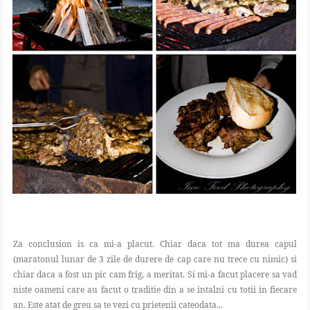
Za conclusion is ca mi-a placut. Chiar daca tot ma durea capul
(maratonul lunar de 3 zile de durere de cap care nu trece cu nimic) si
chiar daca a fost un pic cam frig, a meritat. Si mi-a facut placere sa vad
niste oameni care au facut o traditie din a se intalni cu totii in fiecare
an. Este atat de greu sa te vezi cu prietenii cateodata...