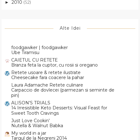
2010
(52)
►
Alte Idei
foodgawker | foodgawker
Ube Tiramisu
CAIETUL CU RETETE
Branza feta la cuptor, cu rosii si oregano
Retete usoare & retete ilustrate
Cheesecake fara coacere la pahar
Laura Adamache Retete culinare
Carpaccio de dovlecei (parmezan si seminte de
pin)
ALISON'S TRIALS
14 Irresistible Keto Desserts: Visual Feast for
Sweet Tooth Cravings
Just Love Cookin'
Nutella & Walnut Babka
My world in a jar
Targul de la Negreni 2014