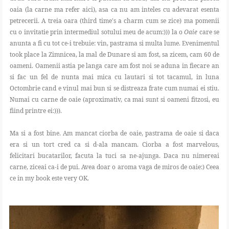
oaia (la carne ma refer aici), asa ca nu am inteles cu adevarat esenta
petrecerii. A treia oara (third time's a charm cum se zice) ma pomenii
cu o invitatie prin intermediul sotului meu de acum:))) la o
Oaie
care se
anunta a fi cu tot ce-i trebuie: vin, pastrama si multa lume. Evenimentul
took place la Zimnicea, la mal de Dunare si am fost, sa zicem, cam 60 de
oameni. Oamenii astia pe langa care am fost noi se aduna in fiecare an
si fac un fel de nunta mai mica cu lautari si tot tacamul, in luna
Octombrie cand e vinul mai bun si se distreaza frate cum numai ei stiu.
Numai cu carne de oaie (aproximativ, ca mai sunt si oameni fitzosi, eu
fiind printre ei:))).
Ma si a fost bine. Am mancat ciorba de oaie, pastrama de oaie si daca
era si un tort cred ca si d-ala mancam. Ciorba a fost marvelous,
felicitari bucatarilor, facuta la tuci sa ne-ajunga. Daca nu nimereai
carne, ziceai ca-i de pui. Avea doar o aroma vaga de miros de oaie:) Ceea
ce in my book este very OK.