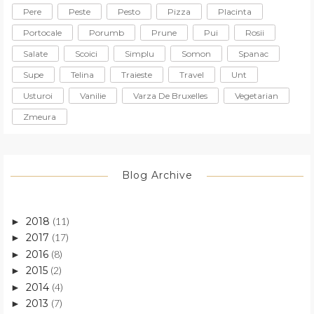
Pere
Peste
Pesto
Pizza
Placinta
Portocale
Porumb
Prune
Pui
Rosii
Salate
Scoici
Simplu
Somon
Spanac
Supe
Telina
Traieste
Travel
Unt
Usturoi
Vanilie
Varza De Bruxelles
Vegetarian
Zmeura
Blog Archive
2018
(11)
►
2017
(17)
►
2016
(8)
►
2015
(2)
►
2014
(4)
►
2013
(7)
►