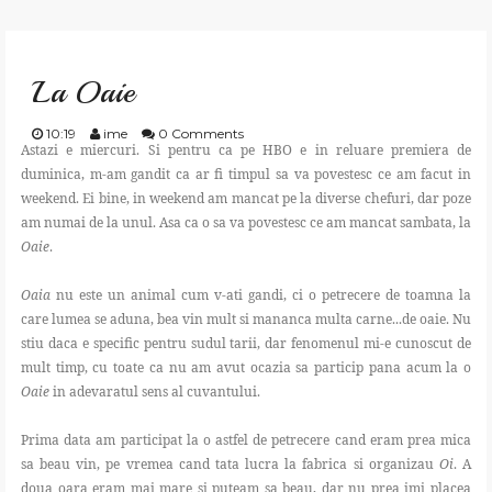
GATESTE
La Oaie
TRAIESTE
10:19
ime
0 Comments
Astazi e miercuri. Si pentru ca pe HBO e in reluare premiera de
CREEAZA
duminica, m-am gandit ca ar fi timpul sa va povestesc ce am facut in
weekend. Ei bine, in weekend am mancat pe la diverse chefuri, dar poze
APRECIAZA
am numai de la unul. Asa ca o sa va povestesc ce am mancat sambata, la
Oaie
.
SHOP
Oaia
nu este un animal cum v-ati gandi, ci o petrecere de toamna la
care lumea se aduna, bea vin mult si mananca multa carne...de oaie. Nu
stiu daca e specific pentru sudul tarii, dar fenomenul mi-e cunoscut de
CONTACT
mult timp, cu toate ca nu am avut ocazia sa particip pana acum la o
Oaie
in adevaratul sens al cuvantului.
Prima data am participat la o astfel de petrecere cand eram prea mica
sa beau vin, pe vremea cand tata lucra la fabrica si organizau
Oi
. A
doua oara eram mai mare si puteam sa beau, dar nu prea imi placea