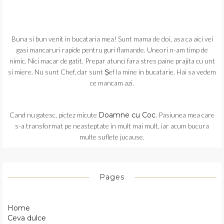
Buna si bun venit in bucataria mea! Sunt mama de doi, asa ca aici vei
gasi mancaruri rapide pentru guri flamande. Uneori n-am timp de
nimic. Nici macar de gatit. Prepar atunci fara stres paine prajita cu unt
si miere. Nu sunt Chef, dar sunt Șef la mine in bucatarie. Hai sa vedem
ce mancam azi.
Cand nu gatesc, pictez micute
Doamne cu Coc
. Pasiunea mea care
s-a transformat pe neasteptate in mult mai mult, iar acum bucura
multe suflete jucause.
Pages
Home
Ceva dulce