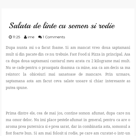
GATESTE
Salata de linte cu somon si rodie
TRAIESTE
11:25
ime
1 Comments
CREEAZA
Dupa nunta mi s-a facut foame. Si am mancat vreo doua saptamani
mult si din pacate din ce nu trebuie. Fast Food si Pizza in principal. Asa
ca dupa doua saptamani cantarul meu arata cu 2 kilograme mai mult.
APRECIAZA
Nu se cade pentru o proaspata doamna ca mine, asa ca am decis sa ma
reintorc la obiceiuri mai sanatoase de mancare. Prin urmare,
SHOP
saptamana asta am facut ceva salate usoare si chiar interesante as
putea spune.
CONTACT
Prima dintre ele, cea de mai jos, contine somon afumat, dupa care nu
ma omor deloc. Nu imi place pestele afumat in general, pentru ca are o
aroma prea puternica si e prea sarat, dar in combinatia asta, somonul a
fost foarte bun. Si am mai folosit si rodie, pe care am curatat-o intr-un