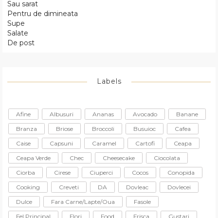
Sau sarat
Pentru de dimineata
Supe
Salate
De post
Labels
Afine
Albusuri
Ananas
Avocado
Banane
Branza
Briose
Broccoli
Busuioc
Cafea
Caise
Capsuni
Caramel
Cartofi
Ceapa
Ceapa Verde
Chec
Cheesecake
Ciocolata
Ciorba
Cirese
Ciuperci
Cocos
Conopida
Cooking
Creveti
DA
Dovleac
Dovlecei
Dulce
Fara Carne/lapte/oua
Fasole
Fel Principal
Flori
Food
Frisca
Gustari