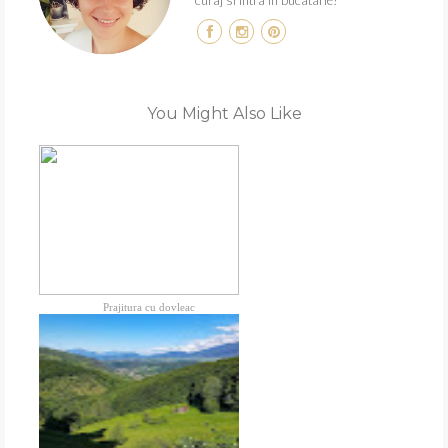
curaj si intra in bucatarie!
You Might Also Like
Prajitura cu dovleac