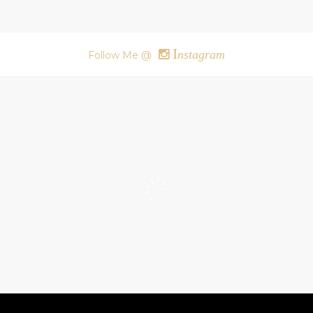
I
nstagram
Follow Me @