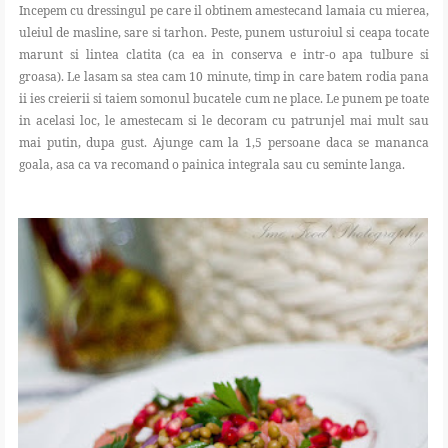
Incepem cu dressingul pe care il obtinem amestecand lamaia cu mierea,
uleiul de masline, sare si tarhon. Peste, punem usturoiul si ceapa tocate
marunt si lintea clatita (ca ea in conserva e intr-o apa tulbure si
groasa). Le lasam sa stea cam 10 minute, timp in care batem rodia pana
ii ies creierii si taiem somonul bucatele cum ne place. Le punem pe toate
in acelasi loc, le amestecam si le decoram cu patrunjel mai mult sau
mai putin, dupa gust. Ajunge cam la 1,5 persoane daca se mananca
goala, asa ca va recomand o painica integrala sau cu seminte langa.