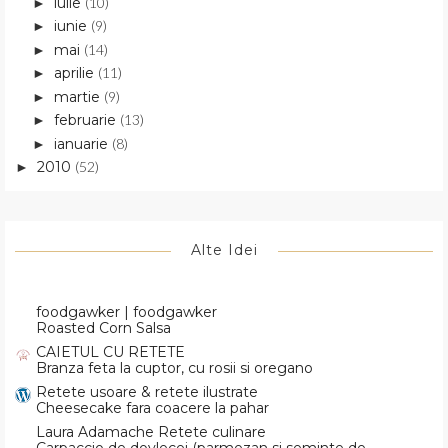
iulie
(10)
►
iunie
(9)
►
mai
(14)
►
aprilie
(11)
►
martie
(9)
►
februarie
(13)
►
ianuarie
(8)
►
2010
(52)
►
Alte Idei
foodgawker | foodgawker
Roasted Corn Salsa
CAIETUL CU RETETE
Branza feta la cuptor, cu rosii si oregano
Retete usoare & retete ilustrate
Cheesecake fara coacere la pahar
Laura Adamache Retete culinare
Carpaccio de dovlecei (parmezan si seminte de