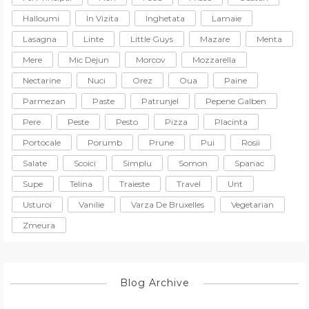
Halloumi
In Vizita
Inghetata
Lamaie
Lasagna
Linte
Little Guys
Mazare
Menta
Mere
Mic Dejun
Morcov
Mozzarella
Nectarine
Nuci
Orez
Oua
Paine
Parmezan
Paste
Patrunjel
Pepene Galben
Pere
Peste
Pesto
Pizza
Placinta
Portocale
Porumb
Prune
Pui
Rosii
Salate
Scoici
Simplu
Somon
Spanac
Supe
Telina
Traieste
Travel
Unt
Usturoi
Vanilie
Varza De Bruxelles
Vegetarian
Zmeura
Blog Archive