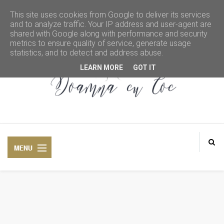
This site uses cookies from Google to deliver its services
and to analyze traffic. Your IP address and user-agent are
shared with Google along with performance and security
metrics to ensure quality of service, generate usage
statistics, and to detect and address abuse.
LEARN MORE
GOT IT
DOAMNA CU COC