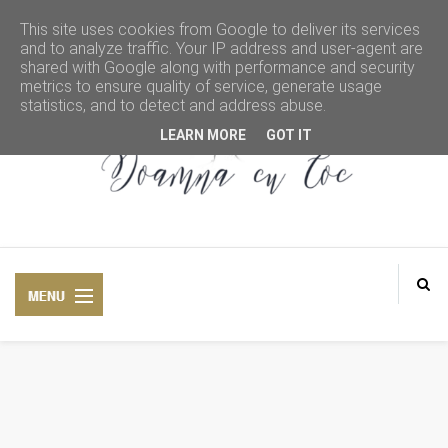
This site uses cookies from Google to deliver its services
and to analyze traffic. Your IP address and user-agent are
shared with Google along with performance and security
metrics to ensure quality of service, generate usage
statistics, and to detect and address abuse.
LEARN MORE
GOT IT
DOAMNA CU COC