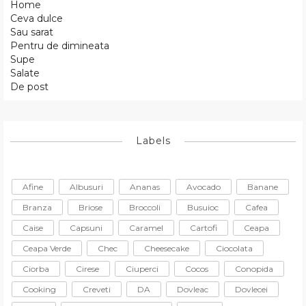
Home
Ceva dulce
Sau sarat
Pentru de dimineata
Supe
Salate
De post
Labels
Afine
Albusuri
Ananas
Avocado
Banane
Branza
Briose
Broccoli
Busuioc
Cafea
Caise
Capsuni
Caramel
Cartofi
Ceapa
Ceapa Verde
Chec
Cheesecake
Ciocolata
Ciorba
Cirese
Ciuperci
Cocos
Conopida
Cooking
Creveti
DA
Dovleac
Dovlecei