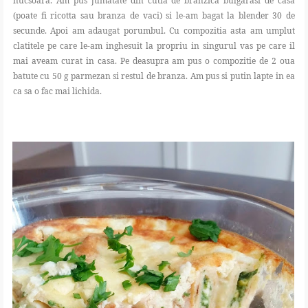
nucsoara. Am pus jumatate din cutia de branzica bulgarasi de casa
(poate fi ricotta sau branza de vaci) si le-am bagat la blender 30 de
secunde. Apoi am adaugat porumbul. Cu compozitia asta am umplut
clatitele pe care le-am inghesuit la propriu in singurul vas pe care il
mai aveam curat in casa. Pe deasupra am pus o compozitie de 2 oua
batute cu 50 g parmezan si restul de branza. Am pus si putin lapte in ea
ca sa o fac mai lichida.