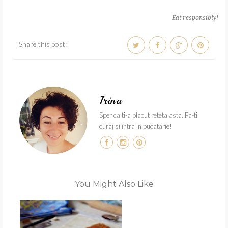
Eat responsibly!
Share this post:
Irina
Sper ca ti-a placut reteta asta. Fa-ti
curaj si intra in bucatarie!
You Might Also Like