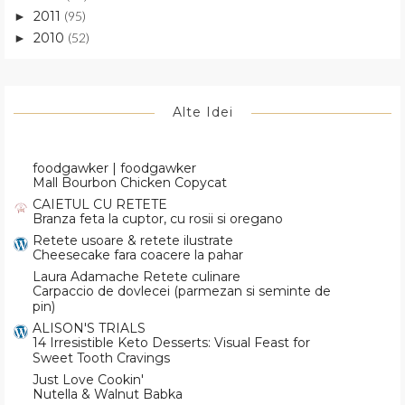
2011
(95)
►
2010
(52)
►
Alte Idei
foodgawker | foodgawker
Mall Bourbon Chicken Copycat
CAIETUL CU RETETE
Branza feta la cuptor, cu rosii si oregano
Retete usoare & retete ilustrate
Cheesecake fara coacere la pahar
Laura Adamache Retete culinare
Carpaccio de dovlecei (parmezan si seminte de
pin)
ALISON'S TRIALS
14 Irresistible Keto Desserts: Visual Feast for
Sweet Tooth Cravings
Just Love Cookin'
Nutella & Walnut Babka