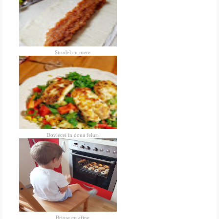
Strudel cu mere
Dovlecei in doua feluri
Briose cu afine