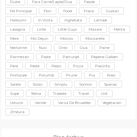
Dulce
Fara Carne/lapte/oua
Fasole
Fel Principal
Flori
Food
Frisca
Gustari
Halloumi
In Vizita
Inghetata
Lamaie
Lasagna
Linte
Little Guys
Mazare
Menta
Mere
Mic Dejun
Morcov
Mozzarella
Nectarine
Nuci
Orez
Oua
Paine
Parmezan
Paste
Patrunjel
Pepene Galben
Pere
Peste
Pesto
Pizza
Placinta
Portocale
Porumb
Prune
Pui
Rosii
Salate
Scoici
Simplu
Somon
Spanac
Supe
Telina
Traieste
Travel
Unt
Usturoi
Vanilie
Varza De Bruxelles
Vegetarian
Zmeura