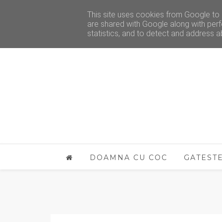
This site uses cookies from Google to d
are shared with Google along with perf
statistics, and to detect and address a
DOAMNA CU COC
GATEST