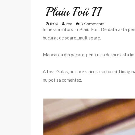
Plaiu Foii II
11:06
ime
0 Comments
Si ne-am intors in Plaiu Foii. De data asta pe
bucurat de soare...mult soare.
Mancarea din pacate, pentru ca despre asta imi
A fost Gulas, pe care sincera sa fiu mi-l imagi
nu pot sa comentez.