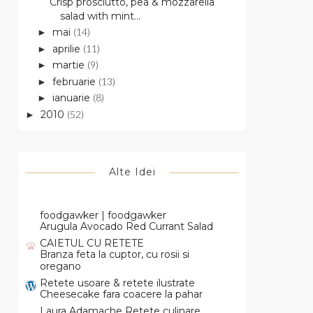
Crisp prosciutto, pea & mozzarella
salad with mint...
mai
(14)
►
aprilie
(11)
►
martie
(9)
►
februarie
(13)
►
ianuarie
(8)
►
2010
(52)
►
Alte Idei
foodgawker | foodgawker
Arugula Avocado Red Currant Salad
CAIETUL CU RETETE
Branza feta la cuptor, cu rosii si
oregano
Retete usoare & retete ilustrate
Cheesecake fara coacere la pahar
Laura Adamache Retete culinare