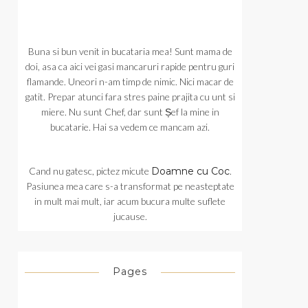
Buna si bun venit in bucataria mea! Sunt mama de
doi, asa ca aici vei gasi mancaruri rapide pentru guri
flamande. Uneori n-am timp de nimic. Nici macar de
gatit. Prepar atunci fara stres paine prajita cu unt si
miere. Nu sunt Chef, dar sunt Șef la mine in
bucatarie. Hai sa vedem ce mancam azi.
Cand nu gatesc, pictez micute
Doamne cu Coc
.
Pasiunea mea care s-a transformat pe neasteptate
in mult mai mult, iar acum bucura multe suflete
jucause.
Pages