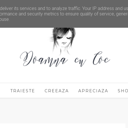
eliver its services and to analyze traffic. Your IP address and u
ormance and security metrics to ensure quality of service, gene
buse.
E
TRAIESTE
CREEAZA
APRECIAZA
SH