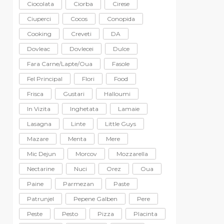
Ciocolata
Ciorba
Cirese
Ciuperci
Cocos
Conopida
Cooking
Creveti
DA
Dovleac
Dovlecei
Dulce
Fara Carne/lapte/oua
Fasole
Fel Principal
Flori
Food
Frisca
Gustari
Halloumi
In Vizita
Inghetata
Lamaie
Lasagna
Linte
Little Guys
Mazare
Menta
Mere
Mic Dejun
Morcov
Mozzarella
Nectarine
Nuci
Orez
Oua
Paine
Parmezan
Paste
Patrunjel
Pepene Galben
Pere
Peste
Pesto
Pizza
Placinta