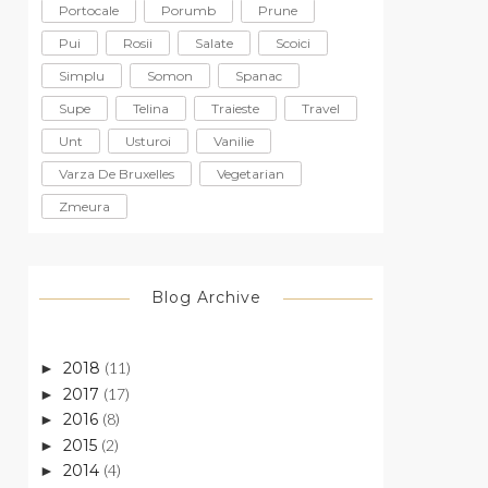
Portocale
Porumb
Prune
Pui
Rosii
Salate
Scoici
Simplu
Somon
Spanac
Supe
Telina
Traieste
Travel
Unt
Usturoi
Vanilie
Varza De Bruxelles
Vegetarian
Zmeura
Blog Archive
2018
(11)
►
2017
(17)
►
2016
(8)
►
2015
(2)
►
2014
(4)
►