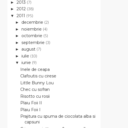
2013
(7)
►
2012
(38)
►
2011
(95)
▼
decembrie
(2)
►
noiembrie
(4)
►
octombrie
(5)
►
septembrie
(3)
►
august
(7)
►
iulie
(10)
►
iunie
(9)
▼
Inele de ceapa
Clafoutis cu cirese
Little Bunny Lou
Chec cu sofran
Risotto cu rosii
Plaiu Foii II
Plaiu Foii I
Prajitura cu spuma de ciocolata alba si
capsuni