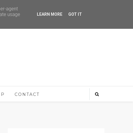
ser-agent
rate usage
LEARN MORE
GOT IT
OP
CONTACT