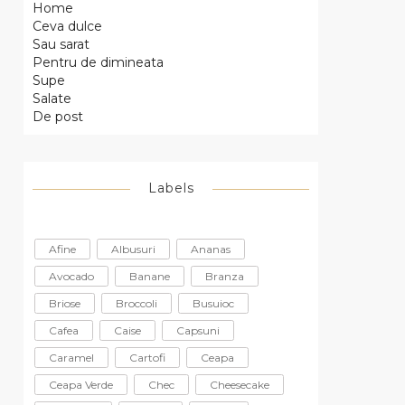
Home
Ceva dulce
Sau sarat
Pentru de dimineata
Supe
Salate
De post
Labels
Afine
Albusuri
Ananas
Avocado
Banane
Branza
Briose
Broccoli
Busuioc
Cafea
Caise
Capsuni
Caramel
Cartofi
Ceapa
Ceapa Verde
Chec
Cheesecake